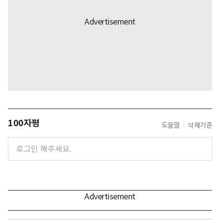
100자평
도움말
삭제기준