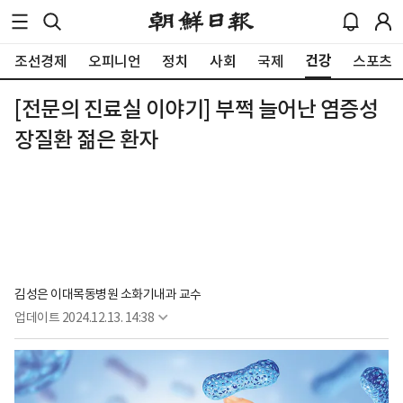
건강
조선경제
오피니언
정치
사회
국제
스포츠
[전문의 진료실 이야기] 부쩍 늘어난 염증성
장질환 젊은 환자
김성은 이대목동병원 소화기내과 교수
업데이트
2024.12.13. 14:38