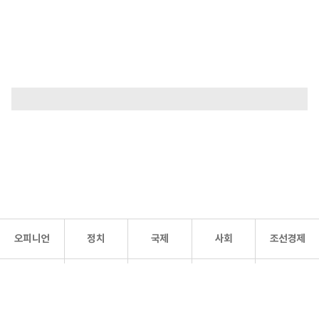
오피니언
정치
국제
사회
조선경제
문화·
조선
스포츠
건강
조선몰
연예
리더스