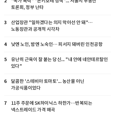
2
"국가 폭력" "돈키호테 정책"... 서울시 부동산
토론회, 정부 난타
3
산업장관 "일하겠다는 의지 막아선 안 돼"…
노동장관과 공개적 시각차
4
낮엔 노인, 밤엔 노숙인… 피서지 돼버린 인천공항
5
유난히 근육이 잘 붙는 당신... "내 안에 네안데르탈인
있다"
6
달콤한 '스테비아 토마토'... 농산물 아닌
가공식품이었다
7
11주 주문에 SK하이닉스 하한가…반복되는
넥스트레이드 가격 왜곡