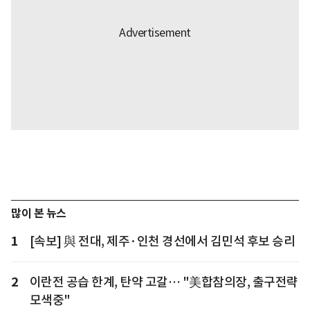
많이 본 뉴스
1
[속보] 與 전대, 제주·인천 경선에서 김민석 후보 승리
2
이란전 공습 한계, 탄약 고갈… "美합참의장, 출구전략
모색중"