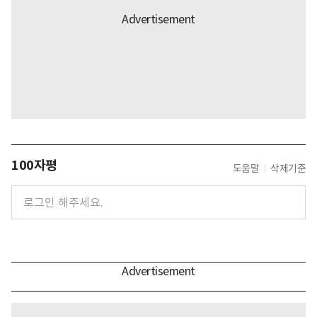
100자평
도움말
삭제기준