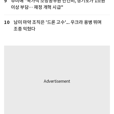
9
추미애 "국가직 소방공무원 인건비, 경기도가 1조원
이상 부담… 재정 개혁 시급"
10
남미 마약 조직은 '드론 고수'... 우크라 용병 뛰며
조종 익혔다