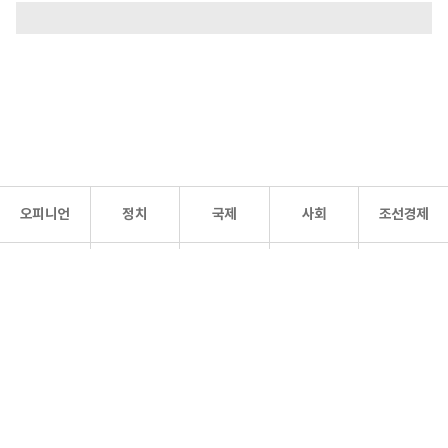
오피니언
정치
국제
사회
조선경제
문화·
조선
스포츠
건강
조선몰
연예
리더스
조선일보 공식 SNS
개인정보처리방침
사이트맵