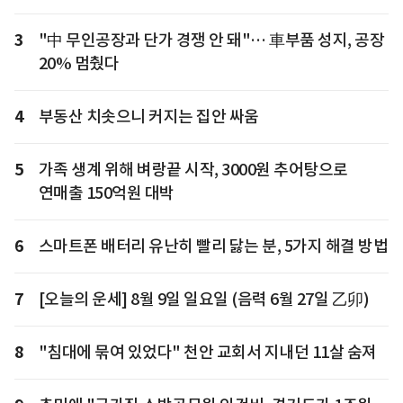
3
"中 무인공장과 단가 경쟁 안 돼"… 車부품 성지, 공장
20% 멈췄다
4
부동산 치솟으니 커지는 집안 싸움
5
가족 생계 위해 벼랑끝 시작, 3000원 추어탕으로
연매출 150억원 대박
6
스마트폰 배터리 유난히 빨리 닳는 분, 5가지 해결 방법
7
[오늘의 운세] 8월 9일 일요일 (음력 6월 27일 乙卯)
8
"침대에 묶여 있었다" 천안 교회서 지내던 11살 숨져