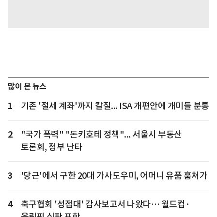
많이 본 뉴스
1
기존 '절세 계좌'까지 칼질... ISA 개편안에 개미들 분통
2
"국가 폭력" "돈키호테 정책"... 서울시 부동산
토론회, 정부 난타
3
'당근'에서 구한 20대 가사도우미, 어머니 유품 훔쳐가
4
축구협회 '성접대' 감사보고서 나왔다… 월드컵·
올림픽 심판 포함