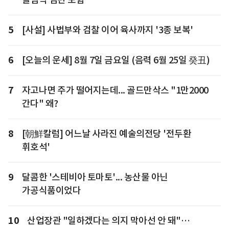
5
[사설] 사법부와 검찰 이어 육사까지 '3종 보복'
6
[오늘의 운세] 8월 7일 금요일 (음력 6월 25일 癸丑)
7
자고나면 주가 떨어지는데... 골드만삭스 "1만2000
간다" 왜?
8
[朝鮮칼럼] 어느날 사라진 예술의전당 '전두환
휘호석'
9
달콤한 '스테비아 토마토'... 농산물 아닌
가공식품이었다
10
산업장관 "일하겠다는 의지 막아선 안 돼"…