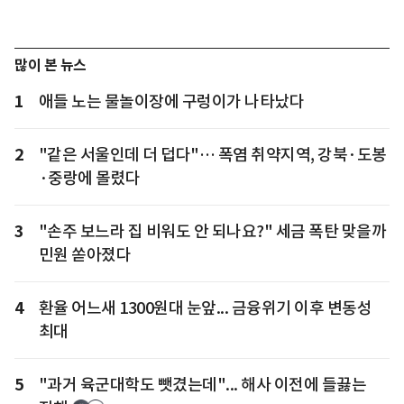
많이 본 뉴스
1
애들 노는 물놀이장에 구렁이가 나타났다
2
"같은 서울인데 더 덥다"… 폭염 취약지역, 강북·도봉
·중랑에 몰렸다
3
"손주 보느라 집 비워도 안 되나요?" 세금 폭탄 맞을까
민원 쏟아졌다
4
환율 어느새 1300원대 눈앞... 금융위기 이후 변동성
최대
5
"과거 육군대학도 뺏겼는데"... 해사 이전에 들끓는