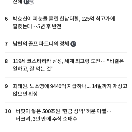
진해
6
박효신이 피눈물 흘린 한남더힐, 125억 최고가에
팔렸는데…5년 후 반전
7
남편의 골프 파트너의 정체
8
119세 코스타리카 남성, 세계 최고령 도전… "비결은
일하고, 잘 먹는 것"
9
최태원, 노소영에 9440억 지급하나... 14일까지 재상고
않으면 확정
10
버핏이 쌓은 500조원 '현금 성벽' 허문 아벨…
버크셔, 3년 만에 주식 순매수