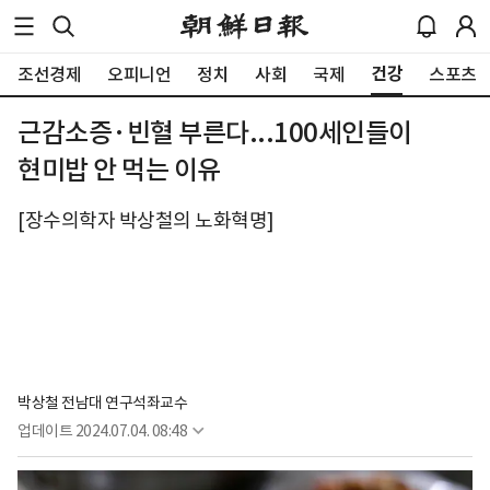
건강
조선경제
오피니언
정치
사회
국제
스포츠
근감소증·빈혈 부른다...100세인들이
현미밥 안 먹는 이유
[장수의학자 박상철의 노화혁명]
박상철 전남대 연구석좌교수
업데이트
2024.07.04. 08:48