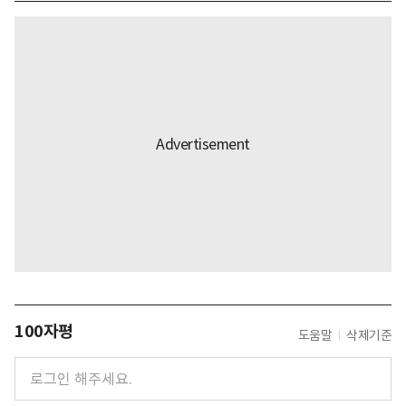
100자평
도움말
삭제기준