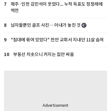
7
제주·인천 김민석이 웃었다... 누적 득표도 정청래에
역전
8
남자들뿐인 골프 사진… 아내가 놓친 것
9
"침대에 묶여 있었다" 천안 교회서 지내던 11살 숨져
10
부동산 치솟으니 커지는 집안 싸움