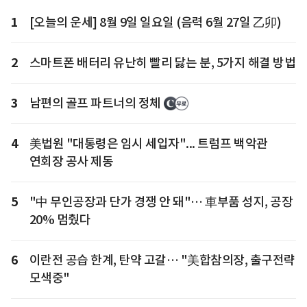
1
[오늘의 운세] 8월 9일 일요일 (음력 6월 27일 乙卯)
2
스마트폰 배터리 유난히 빨리 닳는 분, 5가지 해결 방법
3
남편의 골프 파트너의 정체
4
美법원 "대통령은 임시 세입자"... 트럼프 백악관
연회장 공사 제동
5
"中 무인공장과 단가 경쟁 안 돼"… 車부품 성지, 공장
20% 멈췄다
6
이란전 공습 한계, 탄약 고갈… "美합참의장, 출구전략
모색중"