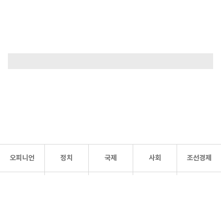
오피니언
정치
국제
사회
조선경제
문화·
조선
스포츠
건강
조선몰
연예
리더스
조선일보 공식 SNS