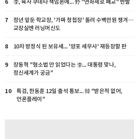
6
李, 육사 쿠데타 책임론에... 野 "연좌제로 폐교" 반발
7
정년 앞둔 학교장, '가짜 청첩장' 돌려 수백만원 챙겨…
교장실엔 러닝머신도
8
10차 방정식 된 보유세... '양포 세무사' 재등장할 판
9
장동혁 "형소법 안 읽었다는 李... 대통령 맞나,
정신세계가 궁금"
10
특검, 한동훈 12일 출석 통보... 韓 "받은적 없어,
언론플레이"