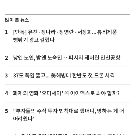
많이 본 뉴스
1
[단독] 유진·장나라·장영란·서정희... 뷰티제품
뻥튀기 광고 걸렸다
2
낮엔 노인, 밤엔 노숙인… 피서지 돼버린 인천공항
3
37도 폭염 뚫고... 美해병대 한반도 첫 드론 사격
4
화제의 영화 '오디세이' 꼭 아이맥스로 봐야 할까?
5
"부자들의 주식 투자 법칙대로 했더니, 망하는 게 더
어려웠다"