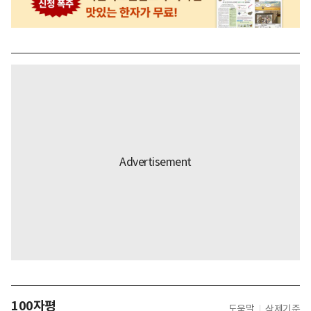
100자평
도움말
삭제기준