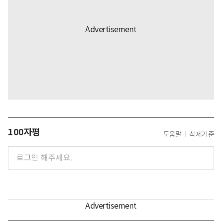
100자평
도움말
삭제기준