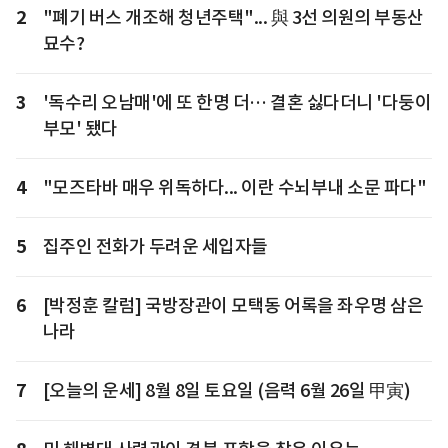
2
"폐기 버스 개조해 청년주택"... 與 3선 의원의 부동산
묘수?
3
'독수리 오남매'에 또 한명 더… 결혼 싫다더니 '다둥이
부모' 됐다
4
"모즈타바 매우 위독하다... 이란 수뇌부내 소문 파다"
5
집주인 전화가 두려운 세입자들
6
[박정훈 칼럼] 국방장관이 모택동 어록을 좌우명 삼은
나라
7
[오늘의 운세] 8월 8일 토요일 (음력 6월 26일 甲寅)