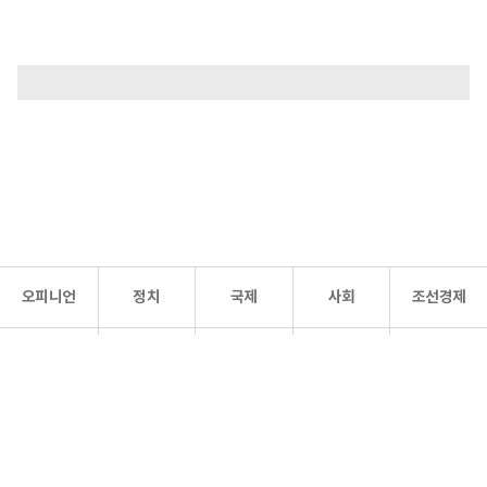
오피니언
정치
국제
사회
조선경제
문화·
조선
스포츠
건강
조선몰
연예
리더스
조선일보 공식 SNS