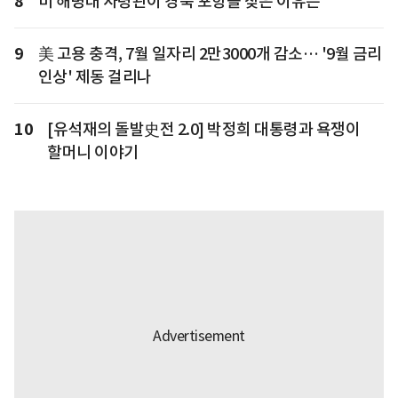
8
미 해병대 사령관이 경북 포항을 찾은 이유는
9
美 고용 충격, 7월 일자리 2만3000개 감소… '9월 금리
인상' 제동 걸리나
10
[유석재의 돌발史전 2.0] 박정희 대통령과 욕쟁이
할머니 이야기