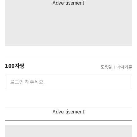
100자평
도움말
삭제기준