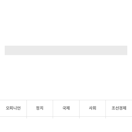
오피니언
정치
국제
사회
조선경제
문화·
조선
스포츠
건강
조선몰
연예
리더스