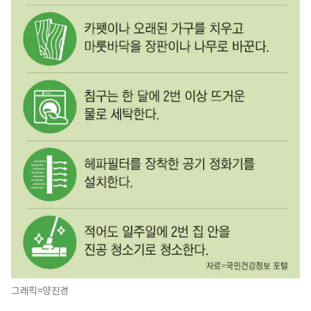
그래픽=양진경