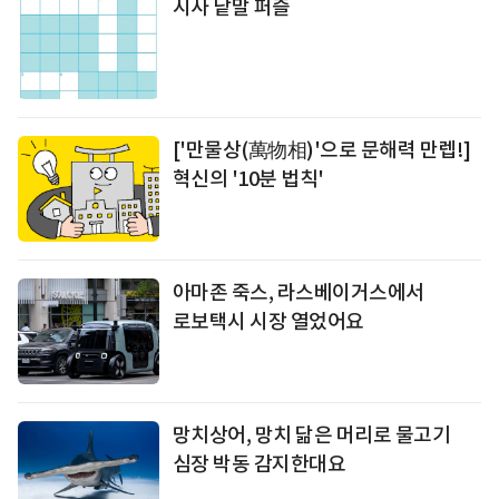
시사 낱말 퍼즐
['만물상(萬物相)'으로 문해력 만렙!]
혁신의 '10분 법칙'
아마존 죽스
, 라스베이거스에서
로보택시
시장 열었어요
망치상어, 망치 닮은 머리로 물고기
심장 박동 감지한대요