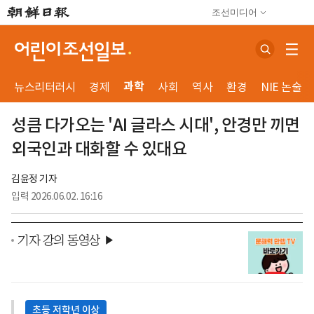
조선미디어
과학
뉴스리터러시
경제
사회
역사
환경
NIE 논술
성큼 다가오는 'AI 글라스 시대', 안경만 끼면
외국인과 대화할 수 있대요
김윤정 기자
입력
2026.06.02. 16:16
기자 강의 동영상 ▶
초등 저학년 이상