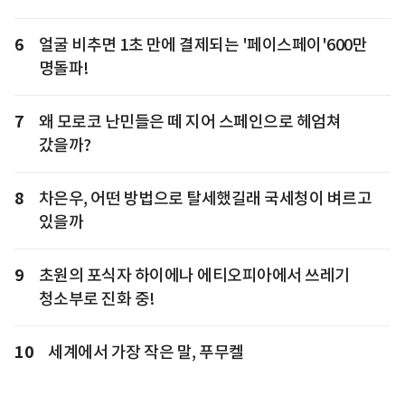
6
얼굴 비추면 1초 만에 결제되는 '페이스페이'600만
명돌파!
7
왜 모로코 난민들은 떼 지어 스페인으로 헤엄쳐
갔을까?
8
차은우, 어떤 방법으로 탈세했길래 국세청이 벼르고
있을까
9
초원의 포식자 하이에나 에티오피아에서 쓰레기
청소부로 진화 중!
10
세계에서 가장 작은 말, 푸무켈