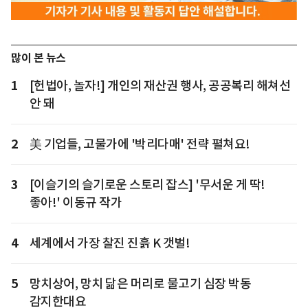
많이 본 뉴스
1
[헌법아, 놀자!] 개인의 재산권 행사, 공공복리 해쳐선
안 돼
2
美 기업들, 고물가에 '박리다매' 전략 펼쳐요!
3
[이슬기의 슬기로운 스토리 잡스] '무서운 게 딱!
좋아!' 이동규 작가
4
세계에서 가장 찰진 진흙 K 갯벌!
5
망치상어, 망치 닮은 머리로 물고기 심장 박동
감지한대요