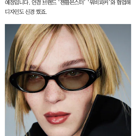
예정입니다. 안경 브랜드 ‘젠틀몬스터’ ‘워비파커’와 협업해
디자인도 신경 썼죠.