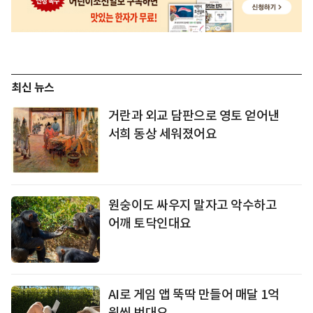
최신 뉴스
거란과 외교 담판으로 영토 얻어낸
서희 동상 세워졌어요
원숭이도 싸우지 말자고 악수하고
어깨 토닥인대요
AI로 게임 앱 뚝딱 만들어 매달 1억
원씩 번대요