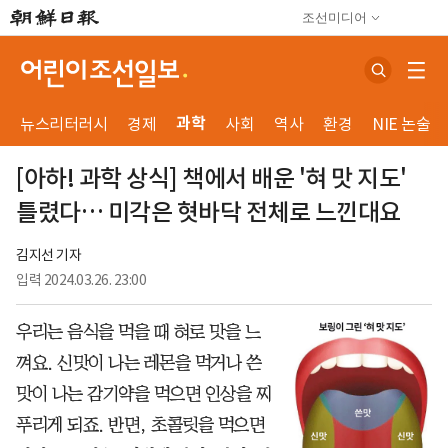
조선미디어
과학
뉴스리터러시
경제
사회
역사
환경
NIE 논술
[아하! 과학 상식] 책에서 배운 '혀 맛 지도'
틀렸다… 미각은 혓바닥 전체로 느낀대요
김지선 기자
입력
2024.03.26. 23:00
우리는 음식을 먹을 때 혀로 맛을 느
껴요. 신맛이 나는 레몬을 먹거나 쓴
맛이 나는 감기약을 먹으면 인상을 찌
푸리게 되죠. 반면, 초콜릿을 먹으면