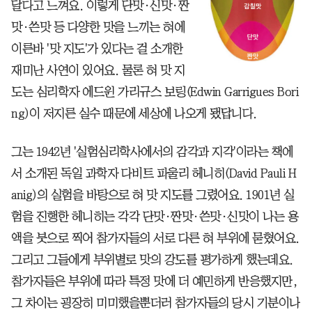
달다고 느껴요. 이렇게 단맛·신맛·짠
맛·쓴맛 등 다양한 맛을 느끼는 혀에
이른바 '맛 지도'가 있다는 걸 소개한
재미난 사연이 있어요. 물론 혀 맛 지
도는 심리학자 에드윈 가리규스 보링(Edwin Garrigues Bori
ng)이 저지른 실수 때문에 세상에 나오게 됐답니다.
그는 1942년 '실험심리학사에서의 감각과 지각'이라는 책에
서 소개된 독일 과학자 다비트 파울리 헤니히(David Pauli H
anig)의 실험을 바탕으로 혀 맛 지도를 그렸어요. 1901년 실
험을 진행한 헤니히는 각각 단맛·짠맛·쓴맛·신맛이 나는 용
액을 붓으로 찍어 참가자들의 서로 다른 혀 부위에 묻혔어요.
그리고 그들에게 부위별로 맛의 강도를 평가하게 했는데요.
참가자들은 부위에 따라 특정 맛에 더 예민하게 반응했지만,
그 차이는 굉장히 미미했을뿐더러 참가자들의 당시 기분이나