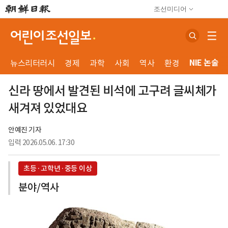
조선미디어
NIE 논술
뉴스리터러시
경제
과학
사회
역사
환경
신라 땅에서 발견된 비석에 고구려 글씨체가
새겨져 있었대요
안예진 기자
입력
2026.05.06. 17:30
초등·고학년·중등 이상
분야/역사