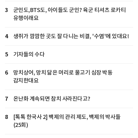
3
군인도,BTS도, 아이들도 군인? 육군 티셔츠 로카티
유행이래요
4
생쥐가 깜깜한 곳도 잘 다니는 비결, '수염'에 있대요!
5
기자들의 수다
6
망치상어, 망치 닮은 머리로 물고기 심장 박동
감지한대요
7
온난화 계속되면 참치 사라진다고?
8
[톡톡 한국사 2] 백제의 관리 제도, 백제의 박사들
(25회)