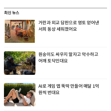
최신 뉴스
거란과 외교 담판으로 영토 얻어낸
서희 동상 세워졌어요
원숭이도 싸우지 말자고 악수하고
어깨 토닥인대요
AI로 게임 앱 뚝딱 만들어 매달 1억
원씩 번대요