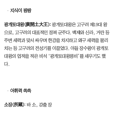
지식이 팡팡
광개토대왕(廣開土大王):
광개토대왕은 고구려 제19대 왕
으로, 고구려의 대표적인 정복 군주다. 백제와 신라, 거란 등
주변 세력과 맞서 싸우며 한강을 차지하고 왜구 세력을 물리
치는 등 고구려의 전성기를 이끌었다. 아들 장수왕이 광개토
대왕의 업적을 적은 비석 ‘광개토대왕릉비’를 세우기도 했
다.
어휘력 쏙쏙
소장(所藏)
: 바 소, 감출 장