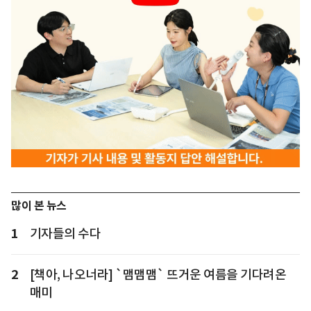
많이 본 뉴스
1
기자들의 수다
2
[책아, 나오너라] `맴맴맴` 뜨거운 여름을 기다려온
매미