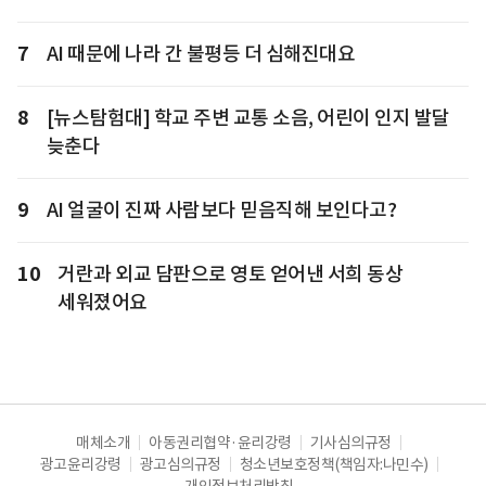
7
AI 때문에 나라 간 불평등 더 심해진대요
8
[뉴스탐험대] 학교 주변 교통 소음, 어린이 인지 발달
늦춘다
9
AI 얼굴이 진짜 사람보다 믿음직해 보인다고?
10
거란과 외교 담판으로 영토 얻어낸 서희 동상
세워졌어요
매체소개
아동권리협약·윤리강령
기사심의규정
광고윤리강령
광고심의규정
청소년보호정책(책임자:나민수)
개인정보처리방침