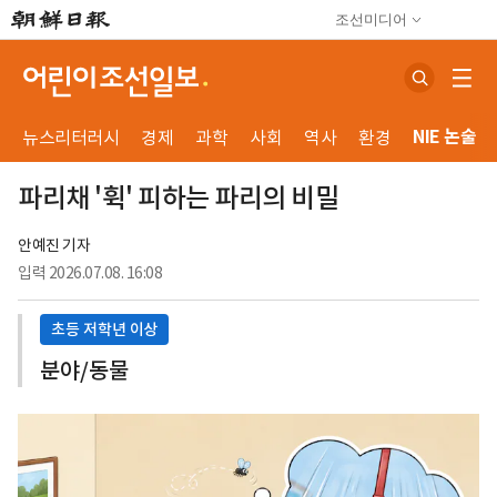
조선미디어
NIE 논술
뉴스리터러시
경제
과학
사회
역사
환경
파리채 '휙' 피하는 파리의 비밀
안예진 기자
입력
2026.07.08. 16:08
초등 저학년 이상
분야/동물