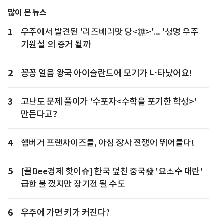
많이 본 뉴스
1
우주에서 발견된 '라즈베리맛 당<糖>'... '생명 우주
기원설'의 증거 될까
2
꽁꽁 얼음 왕국 아이슬란드에 모기가 나타났어요!
3
고난도 문제 풀이가 '수포자<수학을 포기한 학생>'
만든다고?
4
햄버거 프랜차이즈들, 아침 장사 전쟁에 뛰어들다!
5
[꿀Bee경제 핫이슈] 한국 덮친 중국發 '요소수 대란'
급한 불 껐지만 장기전 될 수도
6
우주에 가면 키가 커진다?