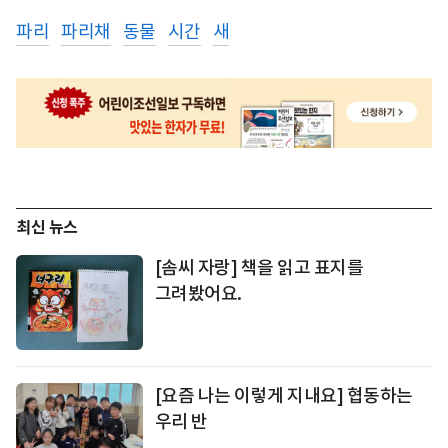
파리
파리채
동물
시간
새
최신 뉴스
[솜씨 자랑] 책을 읽고 표지를
그려봤어요.
[요즘 나는 이렇게 지내요] 협동하는
우리 반