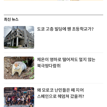
최신 뉴스
도쿄 고층 빌딩에 웬 초등학교가?
체온이 영하로 떨어져도 얼지 않는
북극땅다람쥐
왜 모로코 난민들은 떼 지어
스페인으로 헤엄쳐 갔을까?