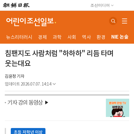
조선미디어
NIE 논술
뉴스리터러시
경제
과학
사회
역사
환경
침팬지도 사람처럼 "하하하" 리듬 타며
웃는대요
김윤정 기자
업데이트
2026.07.07. 14:14
기자 강의 동영상 ▶
초등 저학년 이상