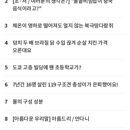
2
[초·저 / 여러분의 생각은?] "돌솥비빔밥이 중국
음식이라고?"
3
체온이 영하로 떨어져도 얼지 않는 북극땅다람쥐
4
덩치 두 배 브라질 닭 수입 끊겨 순살 치킨 가격
오른대요
5
도쿄 고층 빌딩에 웬 초등학교가?
6
7년간 16명 살린 119 구조견 충성이가 은퇴했어요!
7
물의 구성 성분
8
[아름다운 우리말] 아름드리 / 안다니