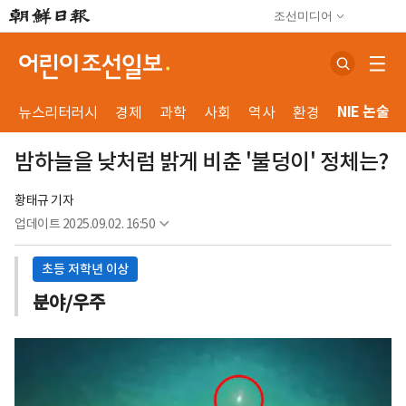
조선미디어
NIE 논술
뉴스리터러시
경제
과학
사회
역사
환경
밤하늘을 낮처럼 밝게 비춘 '불덩이' 정체는?
황태규 기자
업데이트
2025.09.02. 16:50
초등 저학년 이상
분야/우주