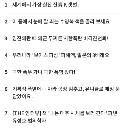
1
세계에서 가장 찰진 진흙 K 갯벌!
2
이 중에서 눈에 잘 띄는 수영복 색을 골라 보세요
3
임진왜란 때 왜군 무찌른 시한폭탄 비격진천뢰!
4
우리나라 '보이스 피싱' 피해액, 일본의 3배래요
5
극한 폭우 가니 극한 폭염 왔다!
6
기록적 폭염에… 자라 공장 멈추고, 유니클로 매장 문
닫았어요!
7
[THE 인터뷰] 책 '나는 매주 시체를 보러 간다' 펴낸
유성호 법의학자