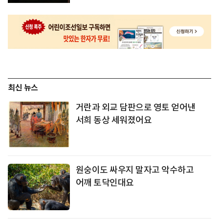
최신 뉴스
거란과 외교 담판으로 영토 얻어낸
서희 동상 세워졌어요
원숭이도 싸우지 말자고 악수하고
어깨 토닥인대요