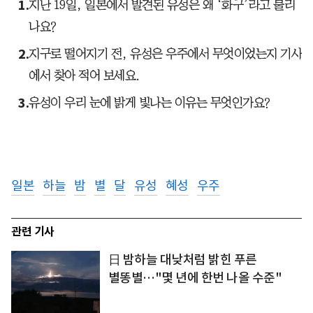
지난 19일, 일본에서 발견된 유성은 왜 ‘화구’라고 불리
나요?
지구로 떨어지기 전, 유성은 우주에서 무엇이었는지 기사
에서 찾아 적어 보세요.
유성이 우리 눈에 밝게 빛나는 이유는 무엇인가요?
일본
하늘
밤
별
달
유성
혜성
우주
관련 기사
日 밤하늘 대낮처럼 밝힌 푸른
별똥별…"몇 년에 한번 나올 수준"