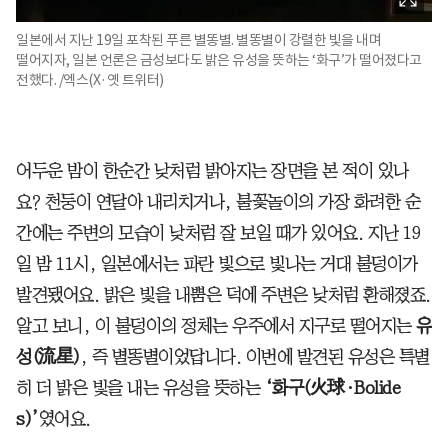
일본에서 지난 19일 포착된 푸른 별똥별. 별똥별이 강렬한 빛을 내며
떨어지자, 일본 언론은 금성보다도 밝은 유성을 뜻하는 ‘화구’가 떨어졌다고
전했다. /엑스(X·옛 트위터)
어두운 밤이 한순간 낮처럼 밝아지는 장면을 본 적이 있나
요? 천둥이 연달아 내리치거나, 불꽃놀이의 가장 화려한 순
간에는 주변의 모습이 낮처럼 잘 보일 때가 있어요. 지난 19
일 밤 11시, 일본에서는 파란 빛으로 빛나는 거대 불덩이가
발견됐어요. 밝은 빛을 내뿜은 덕에 주변은 낮처럼 환해졌죠.
알고 보니, 이 불덩이의 정체는 우주에서 지구로 떨어지는
유
성(流星)
, 즉 별똥별이었답니다. 이번에 발견된 유성은 특별
히 더 밝은 빛을 내는 유성을 뜻하는
‘화구(火球·Bolide
s)’
였어요.