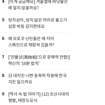
4
[이게 궁금해요] 겨울철에 바닷물은
왜 얼지 않을까요?
5
망치상어, 망치 닮은 머리로 물고기
심장 박동 감지한대요
6
왜 모로코 난민들은 떼 지어
스페인으로 헤엄쳐 갔을까?
7
['만물상(萬物相)'으로 문해력 만렙!]
혁신의 '10분 법칙'
8
日 대지진 나면 응축력 작용해 한국
지진 일으켜요
9
[역사 속 법 이야기] (12) 조선시대의
형벌, 태장도유사