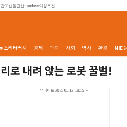
주간조선
월간산
topclass
여성조선
뉴스리터러시
경제
과학
사회
역사
환경
NIE 
리로 내려 앉는 로봇 꿀벌!
업데이트
2025.05.13. 18:15