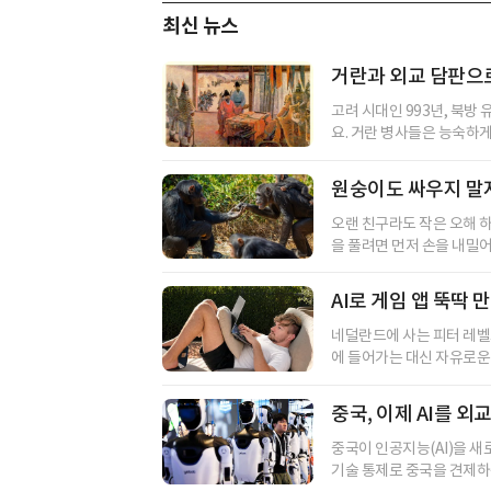
최신 뉴스
거란과 외교 담판으
고려 시대인 993년, 북방
요. 거란 병사들은 능숙하게
원숭이도 싸우지 말
오랜 친구라도 작은 오해 하
을 풀려면 먼저 손을 내밀어
AI로 게임 앱 뚝딱 
네덜란드에 사는 피터 레벨
에 들어가는 대신 자유로운 
중국, 이제 AI를 외
중국이 인공지능(AI)을 새
기술 통제로 중국을 견제하는