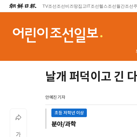
TV조선
조선비즈
땅집고
IT조선
헬스조선
월간조선
날개 퍼덕이고 긴 다
안예진 기자
초등 저학년 이상
분야/과학