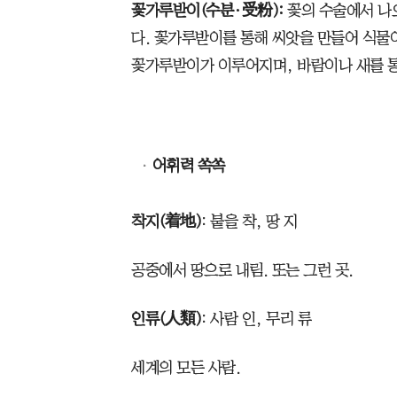
꽃가루받이(수분·受粉):
꽃의 수술에서 나
다. 꽃가루받이를 통해 씨앗을 만들어 식물
꽃가루받이가 이루어지며, 바람이나 새를 통
어휘력 쏙쏙
착지(着地)
: 붙을 착, 땅 지
공중에서 땅으로 내림. 또는 그런 곳.
인류(人類)
: 사람 인, 무리 류
세계의 모든 사람.