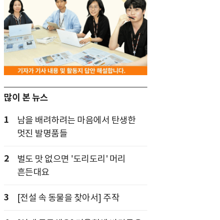
많이 본 뉴스
1
남을 배려하려는 마음에서 탄생한
멋진 발명품들
2
벌도 맛 없으면 '도리도리' 머리
흔든대요
3
[전설 속 동물을 찾아서] 주작