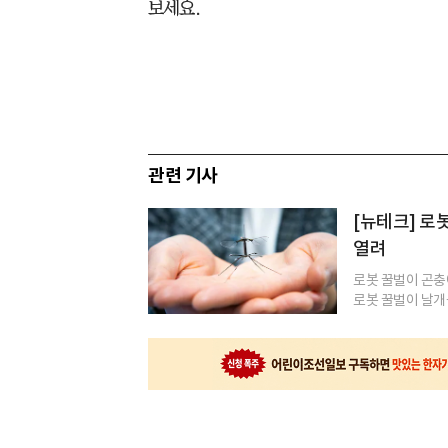
보세요.
관련 기사
[뉴테크] 로
열려
로봇 꿀벌이 곤충
로봇 꿀벌이 날개를