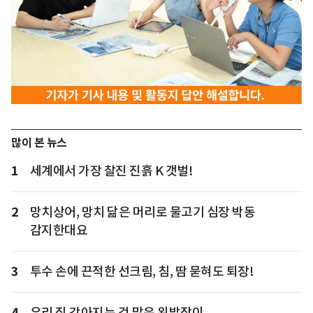
많이 본 뉴스
1
세계에서 가장 찰진 진흙 K 갯벌!
2
망치상어, 망치 닮은 머리로 물고기 심장 박동
감지한대요
3
투수 손에 끈적한 선크림, 침, 땀 묻혀도 퇴장!
4
우리 집 강아지는 겁 많은 왼발잡이