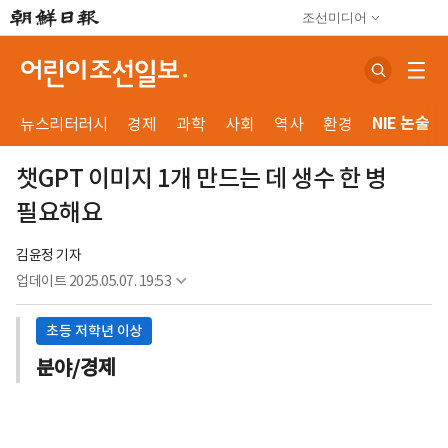
조선미디어
NIE 논술
뉴스리터러시
경제
과학
사회
역사
환경
챗GPT 이미지 1개 만드는 데 생수 한 병
필요해요
김윤정 기자
업데이트
2025.05.07. 19:53
초등 저학년 이상
분야/경제