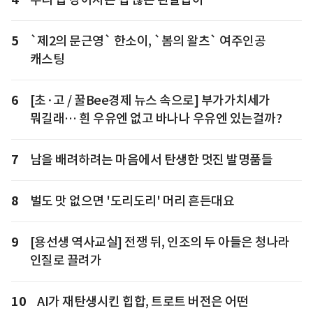
5
`제2의 문근영` 한소이, `봄의 왈츠` 여주인공
캐스팅
6
[초·고 / 꿀Bee경제 뉴스 속으로] 부가가치세가
뭐길래… 흰 우유엔 없고 바나나 우유엔 있는걸까?
7
남을 배려하려는 마음에서 탄생한 멋진 발명품들
8
벌도 맛 없으면 '도리도리' 머리 흔든대요
9
[용선생 역사교실] 전쟁 뒤, 인조의 두 아들은 청나라
인질로 끌려가
10
AI가 재탄생시킨 힙합, 트로트 버전은 어떤