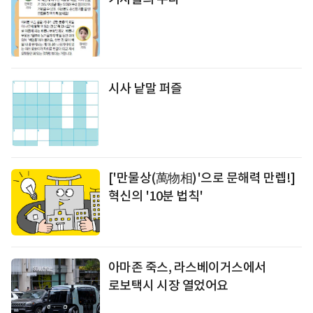
시사 낱말 퍼즐
['만물상(萬物相)'으로 문해력 만렙!]
혁신의 '10분 법칙'
아마존 죽스
, 라스베이거스에서
로보택시
시장 열었어요