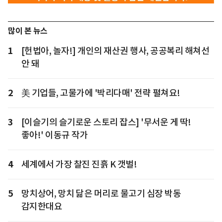
많이 본 뉴스
1
[헌법아, 놀자!] 개인의 재산권 행사, 공공복리 해쳐선
안 돼
2
美 기업들, 고물가에 '박리다매' 전략 펼쳐요!
3
[이슬기의 슬기로운 스토리 잡스] '무서운 게 딱!
좋아!' 이동규 작가
4
세계에서 가장 찰진 진흙 K 갯벌!
5
망치상어, 망치 닮은 머리로 물고기 심장 박동
감지한대요