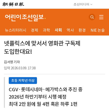
조선미디어
사회
뉴스리터러시
경제
과학
역사
환경
NIE 논술
넷플릭스에 맞서서 영화관 구독제
도입한대요!
김서영 기자
입력
2026.03.09. 17:38
초등 저학년 이상
CGV·롯데시네마·메가박스와 추진 중
2026년 하반기부터 시행 예정
최대 2만 원에 월 4편 혹은 하루 1편