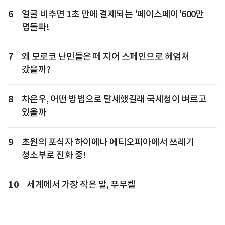
6
얼굴 비추면 1초 만에 결제되는 '페이스페이'600만
명돌파!
7
왜 모로코 난민들은 떼 지어 스페인으로 헤엄쳐
갔을까?
8
차은우, 어떤 방법으로 탈세했길래 국세청이 벼르고
있을까
9
초원의 포식자 하이에나 에티오피아에서 쓰레기
청소부로 진화 중!
10
세계에서 가장 작은 말, 푸무켈