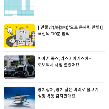
['만물상(萬物相)'으로 문해력 만렙!]
혁신의 '10분 법칙'
아마존 죽스
, 라스베이거스에서
로보택시
시장 열었어요
망치상어, 망치 닮은 머리로 물고기
심장 박동 감지한대요