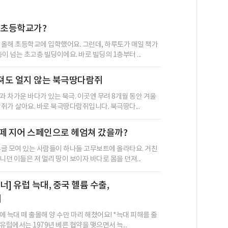
 초등학교가?
 올해 초등학교에 입학했어요. 그런데, 하루토가 매일 책가
이 넘는 초고층 빌딩이에요. 바로 빌딩의 1층부터 ...
져도 얼지 않는 북극땅다람쥐
 차가운 바다가 있는 북극. 이곳엔 무려 8개월 동안 겨울
쥐가 살아요. 바로 북극땅다람쥐입니다. 북극땅다...
떼 지어 스페인으로 헤엄쳐 갔을까?
우글 모여 있는 사람들이 하나둘 고무보트에 올라타요. 거친
던 이들은 저 멀리 땅이 보이자 바다로 몸을 던져...
] 유럽 늑대, 중국 헬륨 수출,
쥐
곳에 늑대 떼 출몰해 양 수만 마리 해쳤어요! *늑대 피해를 줄
럽에서는 1979년 베른 협약을 맺으면서 늑...