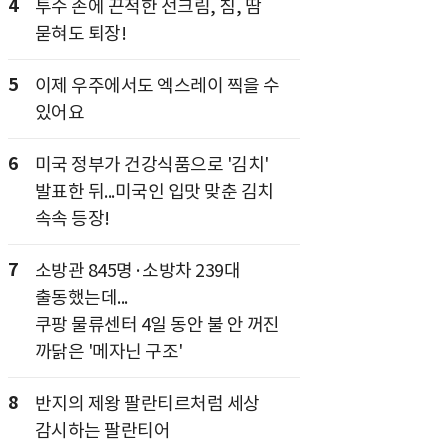
4
투수 손에 끈적한 선크림, 침, 땀
묻혀도 퇴장!
5
이제 우주에서도 엑스레이 찍을 수
있어요
6
미국 정부가 건강식품으로 '김치'
발표한 뒤...미국인 입맛 맞춘 김치
속속 등장!
7
소방관 845명·소방차 239대
출동했는데...
쿠팡 물류센터 4일 동안 불 안 꺼진
까닭은 '메자닌 구조'
8
반지의 제왕 팔란티르처럼 세상
감시하는 팔란티어