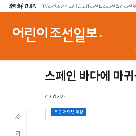
TV조선
조선비즈
땅집고
IT조선
헬스조선
월간조선
스페인 바다에 마귀
김서영 기자
초등 저학년 이상