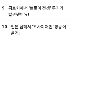
9
튀르키예서 '트로이 전쟁' 무기가
발견됐어요!
10
일본 심해서 '초사이어인' 망둥이
발견!