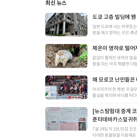
최신 뉴스
도쿄 고층 빌딩에 웬
일본 도쿄에 사는 하루토는
방을 매고 향하는 곳은 45층
체온이 영하로 떨어
끝없이 펼쳐진 새하얀 얼음과
잠을 자는 아주 특별한 다람
왜 모로코 난민들은 
아프리카의 한 해변. 우글
물살을 헤치며 바다를 떠다니
[뉴스탐험대 중계 코너
푼타데바카스잎귀
7월 24일 자 1면/유럽 곳
이려면 동물원을 이용해요 유