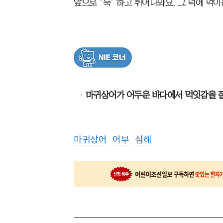
앞으로 ‘툭’ 하고 튀어나와요. 그 덕에 먹
마귀상어가 어두운 바다에서 먹잇감을 잘
마귀상어
어부
심해