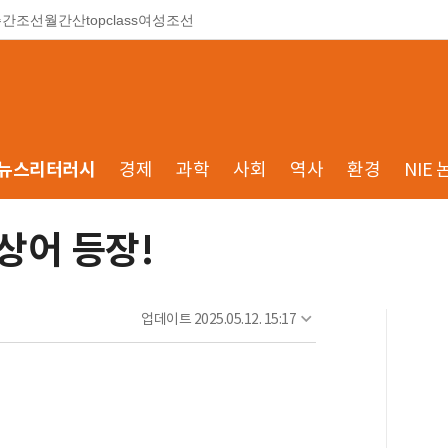
주간조선
월간산
topclass
여성조선
뉴스리터러시
경제
과학
사회
역사
환경
NIE 
상어 등장!
업데이트
2025.05.12. 15:17