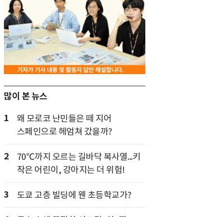
많이 본 뉴스
1
왜 모로코 난민들은 떼 지어
스페인으로 헤엄쳐 갔을까?
2
70℃까지 오르는 길바닥 복사열...키
작은 어린이, 강아지는 더 위험!
3
도쿄 고층 빌딩에 웬 초등학교가?