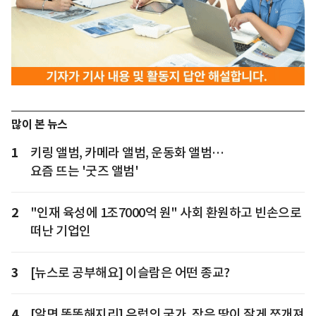
많이 본 뉴스
1
키링 앨범, 카메라 앨범, 운동화 앨범…
요즘 뜨는 '굿즈 앨범'
2
"인재 육성에 1조7000억 원" 사회 환원하고 빈손으로
떠난 기업인
3
[뉴스로 공부해요] 이슬람은 어떤 종교?
4
[알면 똑똑해지리] 유럽의 국가, 작은 땅이 잘게 쪼개져