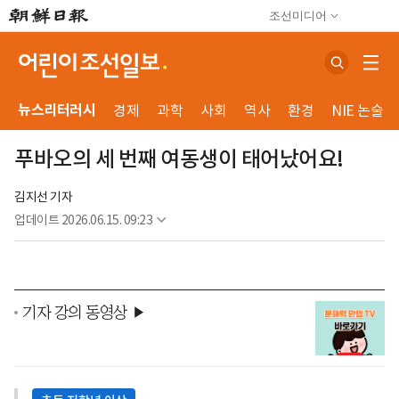
조선미디어
뉴스리터러시
경제
과학
사회
역사
환경
NIE 논술
푸바오의 세 번째 여동생이 태어났어요!
김지선 기자
업데이트
2026.06.15. 09:23
기자 강의 동영상 ▶