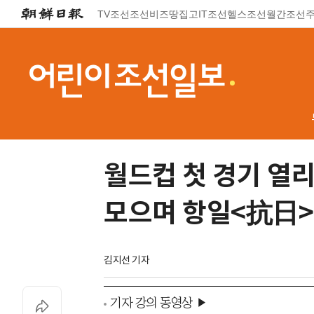
TV조선
조선비즈
땅집고
IT조선
헬스조선
월간조선
월드컵 첫 경기 열
모으며 항일<抗日>
김지선 기자
기자 강의 동영상 ▶