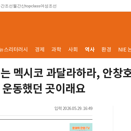
주간조선
월간산
topclass
여성조선
뉴스리터러시
경제
과학
사회
역사
환경
NIE 
리는 멕시코 과달라하라, 안창호
 운동했던 곳이래요
입력
2026.05.29. 16:49