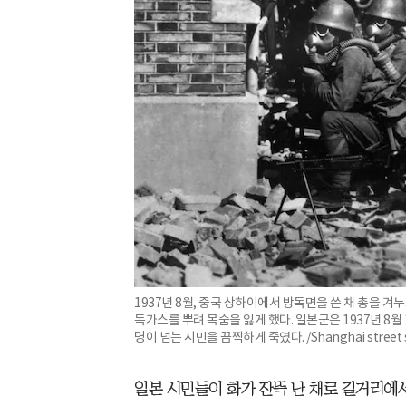
1937년 8월, 중국 상하이에서 방독면을 쓴 채 총을 
독가스를 뿌려 목숨을 잃게 했다. 일본군은 1937년 8월
명이 넘는 시민을 끔찍하게 죽였다. /Shanghai street s
일본 시민들이 화가 잔뜩 난 채로 길거리에서