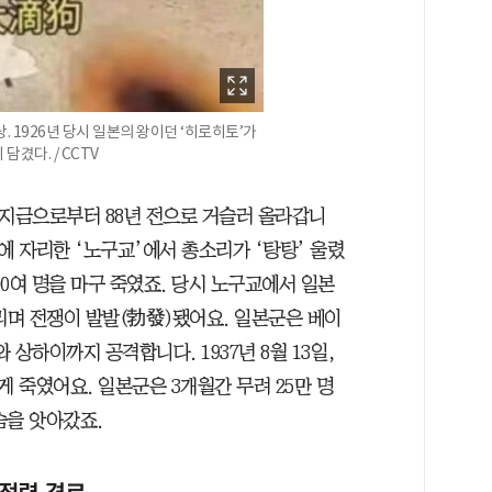
영상. 1926년 당시 일본의 왕이던 ‘히로히토’가
겼다. / CCTV
 지금으로부터 88년 전으로 거슬러 올라갑니
근처에 자리한 ‘노구교’에서 총소리가 ‘탕탕’ 울렸
0여 명을 마구 죽였죠. 당시 노구교에서 일본
리며 전쟁이 발발(勃發)됐어요. 일본군은 베이
상하이까지 공격합니다. 1937년 8월 13일,
 죽였어요. 일본군은 3개월간 무려 25만 명
숨을 앗아갔죠.