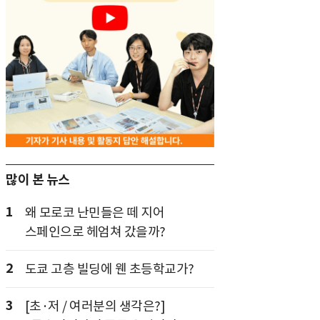
많이 본 뉴스
1
왜 모로코 난민들은 떼 지어
스페인으로 헤엄쳐 갔을까?
2
도쿄 고층 빌딩에 웬 초등학교가?
3
[초·저 / 여러분의 생각은?]