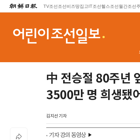
TV조선
조선비즈
땅집고
IT조선
헬스조선
월간조선
中 전승절 80주년
3500만 명 희생됐
김지선 기자
기자 강의 동영상 ▶