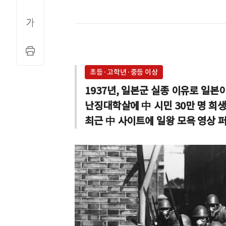
초등·고학년·중등 이상
1937년, 일본군 실종 이유로 일본
난징대학살에 中 시민 30만 명 희생
최근 中 사이트에 일왕 모욕 영상 