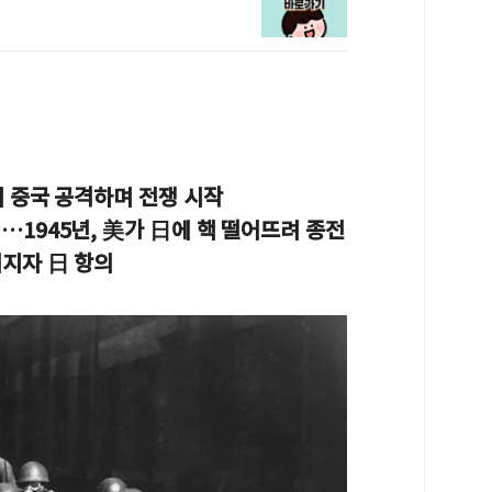
이 중국 공격하며 전쟁 시작
…1945년, 美가 日에 핵 떨어뜨려 종전
퍼지자 日 항의