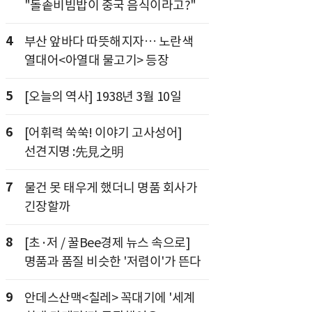
"돌솥비빔밥이 중국 음식이라고?"
4
부산 앞바다 따뜻해지자… 노란색
열대어<아열대 물고기> 등장
5
[오늘의 역사] 1938년 3월 10일
6
[어휘력 쑥쑥! 이야기 고사성어]
선견지명 :先見之明
7
물건 못 태우게 했더니 명품 회사가
긴장할까
8
[초·저 / 꿀Bee경제 뉴스 속으로]
명품과 품질 비슷한 '저렴이'가 뜬다
9
안데스산맥<칠레> 꼭대기에 '세계