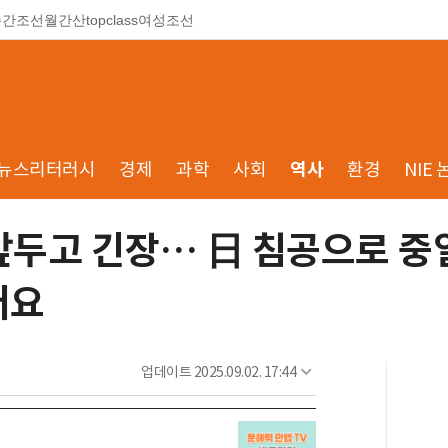
주간조선
월간산
topclass
여성조선
뉴스리터러시
경제
과학
사회
역사
환경
NIE 
 앞두고 긴장… 日 침공으로 
어요
업데이트
2025.09.02. 17:44