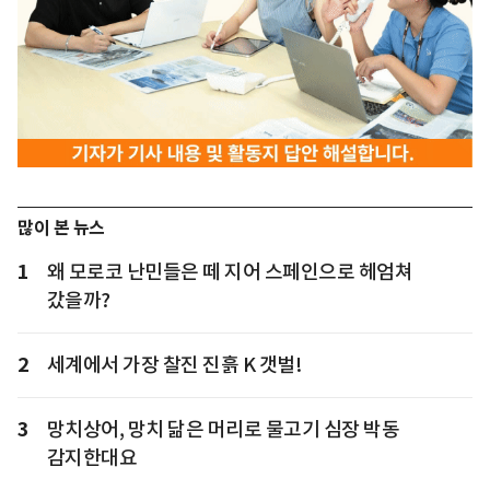
많이 본 뉴스
1
왜 모로코 난민들은 떼 지어 스페인으로 헤엄쳐
갔을까?
2
세계에서 가장 찰진 진흙 K 갯벌!
3
망치상어, 망치 닮은 머리로 물고기 심장 박동
감지한대요