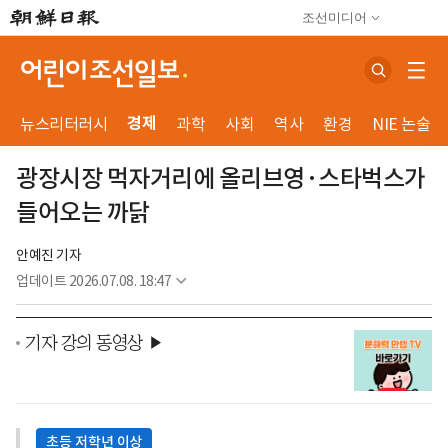
조선미디어
경제
뉴스리터러시
과학
사회
역사
환경
NIE 논술
광장시장 먹자거리에 올리브영·스타벅스가
들어오는 까닭
안예진 기자
업데이트
2026.07.08. 18:47
기자 강의 동영상 ▶
초등 저학년 이상