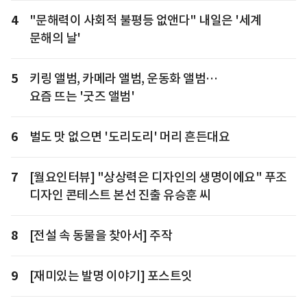
4
"문해력이 사회적 불평등 없앤다" 내일은 '세계
문해의 날'
5
키링 앨범, 카메라 앨범, 운동화 앨범…
요즘 뜨는 '굿즈 앨범'
6
벌도 맛 없으면 '도리도리' 머리 흔든대요
7
[월요인터뷰] "상상력은 디자인의 생명이에요" 푸조
디자인 콘테스트 본선 진출 유승훈 씨
8
[전설 속 동물을 찾아서] 주작
9
[재미있는 발명 이야기] 포스트잇