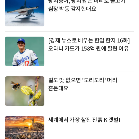
망치상어, 망치 닮은 머리로 물고기
심장 박동 감지한대요
[경제 뉴스로 배우는 한입 한자 16화]
오타니 카드가 158억 원에 팔린 이유
벌도 맛 없으면 '도리도리' 머리
흔든대요
세계에서 가장 찰진 진흙 K 갯벌!