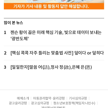
많이 본 뉴스
1
젠슨 황이 꼽은 미래 핵심 기술, 빛으로 데이터 보내는
'광반도체'
2
[핵심 콕콕 자주 틀리는 맞춤법 사전] 덮이다 or 덮히다
3
[일일한자]말씀 어(語),정사 정(政),은혜 은(恩)
매체소개
아동권리협약·윤리강령
기사심의규정
광고윤리강령
광고심의규정
청소년보호정책(책임자:나민수)
개인정보처리방침