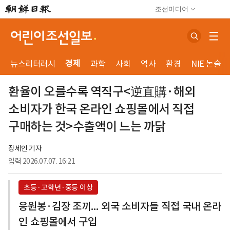
조선미디어
경제
뉴스리터러시
과학
사회
역사
환경
NIE 논술
환율이 오를수록 역직구<逆直購·해외
소비자가 한국 온라인 쇼핑몰에서 직접
구매하는 것>수출액이 느는 까닭
장세인 기자
입력
2026.07.07. 16:21
초등·고학년·중등 이상
응원봉·김장 조끼... 외국 소비자들 직접 국내 온라
인 쇼핑몰에서 구입