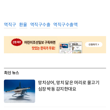
역직구
환율
역직구수출
역직구수출액
최신 뉴스
망치상어, 망치 닮은 머리로 물고기
심장 박동 감지한대요