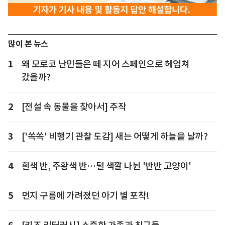
많이 본 뉴스
1
왜 모로코 난민들은 떼 지어 스페인으로 헤엄쳐
갔을까?
2
[전설 속 동물을 찾아서] 주작
3
['쏙쏙' 비행기 관찰 도감] 새는 어떻게 하늘을 날까?
4
흰색 반, 주황색 반…털 색깔 나뉜 '반반 고양이'
5
먼지 구름에 가려졌던 아기 별 포착!