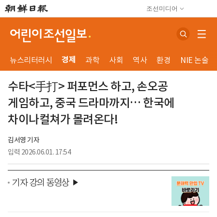
조선미디어
경제
뉴스리터러시
과학
사회
역사
환경
NIE 논술
수타<手打> 퍼포먼스 하고, 손오공
게임하고, 중국 드라마까지… 한국에
차이나컬쳐
가 몰려온다!
김서영 기자
입력
2026.06.01. 17:54
기자 강의 동영상 ▶