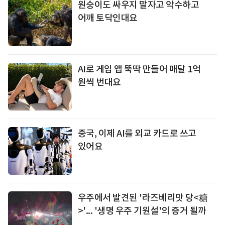
원숭이도 싸우지 말자고 악수하고
어깨 토닥인대요
AI로 게임 앱 뚝딱 만들어 매달 1억
원씩 번대요
중국, 이제 AI를 외교 카드로 쓰고
있어요
우주에서 발견된 '라즈베리맛 당<糖
>'... '생명 우주 기원설'의 증거 될까