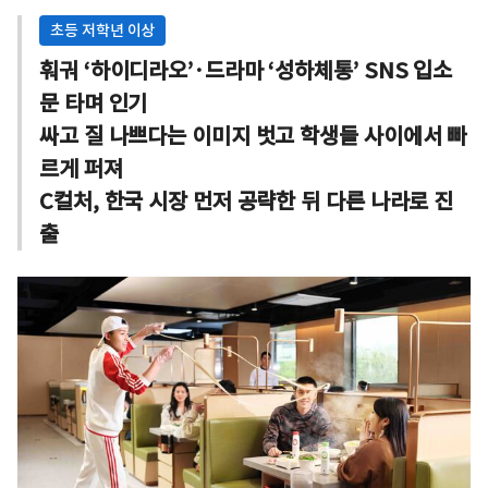
초등 저학년 이상
훠궈 ‘하이디라오’·드라마 ‘성하체통’ SNS 입소
문 타며 인기
싸고 질 나쁘다는 이미지 벗고 학생들 사이에서 빠
르게 퍼져
C컬처, 한국 시장 먼저 공략한 뒤 다른 나라로 진
출