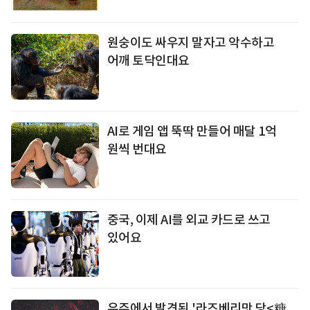
원숭이도 싸우지 말자고 악수하고
어깨 토닥인대요
AI로 게임 앱 뚝딱 만들어 매달 1억
원씩 번대요
중국, 이제 AI를 외교 카드로 쓰고
있어요
우주에서 발견된 '라즈베리맛 당<糖