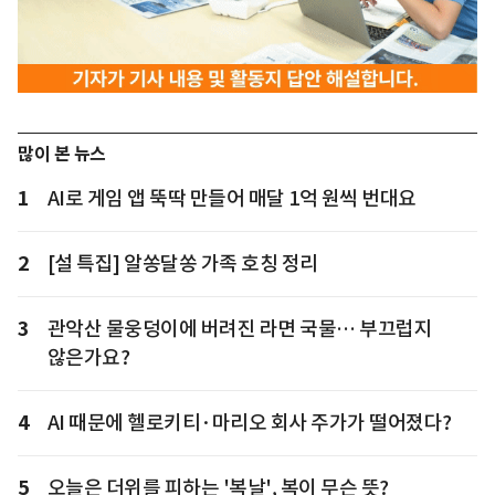
많이 본 뉴스
1
AI로 게임 앱 뚝딱 만들어 매달 1억 원씩 번대요
2
[설 특집] 알쏭달쏭 가족 호칭 정리
3
관악산 물웅덩이에 버려진 라면 국물… 부끄럽지
않은가요?
4
AI 때문에 헬로키티·마리오 회사 주가가 떨어졌다?
5
오늘은 더위를 피하는 '복날', 복이 무슨 뜻?