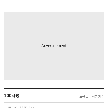
100자평
도움말
삭제기준