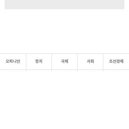
오피니언
정치
국제
사회
조선경제
문화·
조선
스포츠
건강
조선몰
연예
리더스
조선일보 공식 SNS
개인정보처리방침
사이트맵