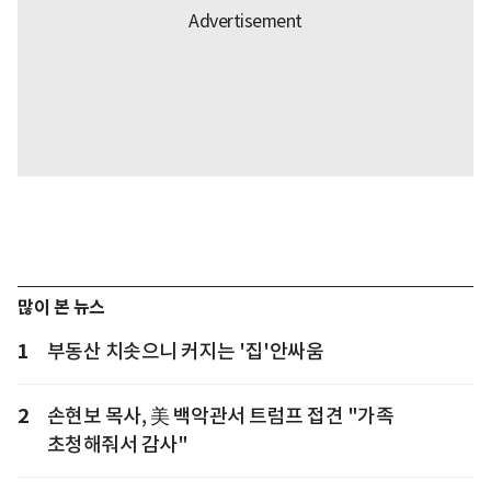
많이 본 뉴스
1
부동산 치솟으니 커지는 '집'안싸움
2
손현보 목사, 美 백악관서 트럼프 접견 "가족
초청해줘서 감사"