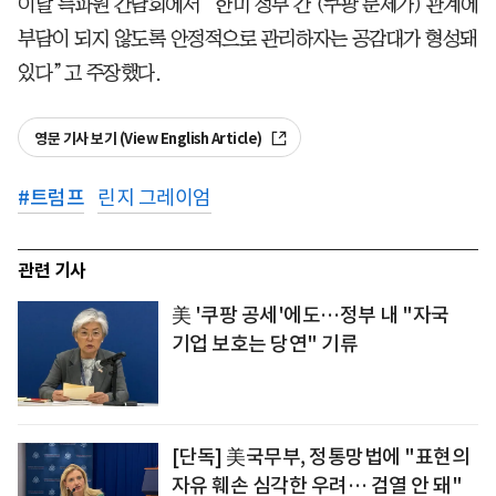
이날 특파원 간담회에서 “한미 정부 간 (쿠팡 문제가) 관계에
부담이 되지 않도록 안정적으로 관리하자는 공감대가 형성돼
있다”고 주장했다.
영문 기사 보기 (View English Article)
#
트럼프
린지 그레이엄
관련 기사
美 '쿠팡 공세'에도…정부 내 "자국
기업 보호는 당연" 기류
[단독] 美국무부, 정통망법에 "표현의
자유 훼손 심각한 우려… 검열 안 돼"