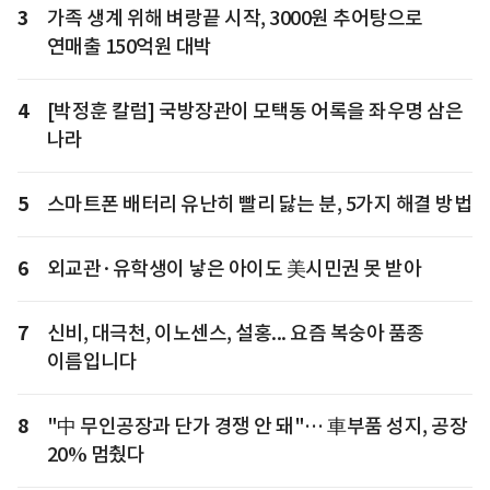
3
가족 생계 위해 벼랑끝 시작, 3000원 추어탕으로
연매출 150억원 대박
4
[박정훈 칼럼] 국방장관이 모택동 어록을 좌우명 삼은
나라
5
스마트폰 배터리 유난히 빨리 닳는 분, 5가지 해결 방법
6
외교관·유학생이 낳은 아이도 美시민권 못 받아
7
신비, 대극천, 이노센스, 설홍... 요즘 복숭아 품종
이름입니다
8
"中 무인공장과 단가 경쟁 안 돼"… 車부품 성지, 공장
20% 멈췄다