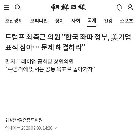
국제
조선경제
오피니언
정치
사회
건강
스포츠
트럼프 최측근 의원 "한국 좌파 정부, 美기업
표적 삼아… 문제 해결하라"
린지 그레이엄 공화당 상원의원
"中공격에 맞서는 공통 목표로 돌아가자"
워싱턴=김은중 특파원
업데이트
2026.07.09. 14:26