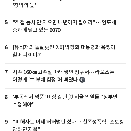
'강박의 늪'
5
"직접 농사 안 지으면 내년까지 팔아라"… 양도세
중과에 떨고 있는 6070
6
[유석재의 돌발史전 2.0] 박정희 대통령과 욕쟁이
할머니 이야기
7
시속 160㎞ 고속철 아래 쌓인 청구서… 라오스는
어떻게 '中 부채 함정'에 빠졌나
8
'부동산세 역풍' 비상 걸린 與 서울 의원들 "정부안
수정해야"
9
"피해자는 이제 허허벌판 섰다… 친족성폭력·스토킹
당하면 지옥"