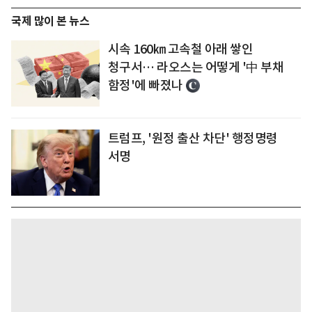
국제 많이 본 뉴스
시속 160㎞ 고속철 아래 쌓인
청구서… 라오스는 어떻게 '中 부채
함정'에 빠졌나
트럼프, '원정 출산 차단' 행정명령
서명