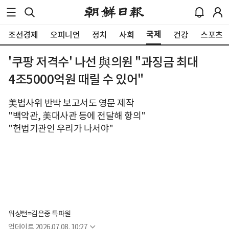
국제
조선경제
오피니언
정치
사회
건강
스포츠
'쿠팡 저격수' 나선 與의원 "과징금 최대
4조5000억원 때릴 수 있어"
美법사위 반박 보고서도 영문 제작
"백악관, 美대사관 등에 전달해 항의"
"헌법기관인 우리가 나서야"
워싱턴=김은중 특파원
업데이트
2026.07.08. 10:27