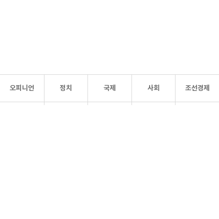
오피니언
정치
국제
사회
조선경제
문화·
조선
스포츠
건강
조선몰
연예
리더스
조선일보 공식 SNS
개인정보처리방침
사이트맵
Copyright 조선일보 All rights reserved. 무단 전재 및 재배포 금지.