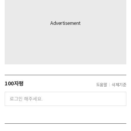
100자평
도움말
삭제기준