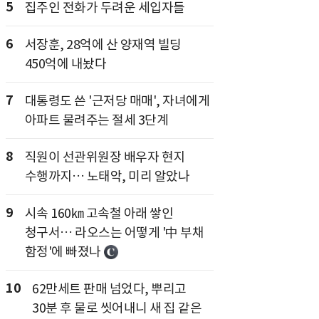
5
집주인 전화가 두려운 세입자들
6
서장훈, 28억에 산 양재역 빌딩
450억에 내놨다
7
대통령도 쓴 '근저당 매매', 자녀에게
아파트 물려주는 절세 3단계
8
직원이 선관위원장 배우자 현지
수행까지… 노태악, 미리 알았나
9
시속 160㎞ 고속철 아래 쌓인
청구서… 라오스는 어떻게 '中 부채
함정'에 빠졌나
10
62만세트 판매 넘었다, 뿌리고
30분 후 물로 씻어내니 새 집 같은