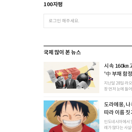
100자평
국제 많이 본 뉴스
시속 160㎞
'中 부채 함
지난달 28일 라
장 먼저 눈에 들어
도라에몽, 나
따라 이름 짓
인도네시아에서 일
례가 많다는 사실이