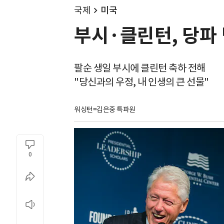
국제
미국
부시·클린턴, 당파 
팔순 생일 부시에 클린턴 축하 전해
"당신과의 우정, 내 인생의 큰 선물"
워싱턴=김은중 특파원
0