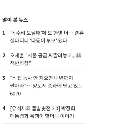
많이 본 뉴스
1
'독수리 오남매'에 또 한명 더… 결혼
싫다더니 '다둥이 부모' 됐다
2
오세훈 "서울 공급 씨말려놓고... 與
적반하장"
3
"직접 농사 안 지으면 내년까지
팔아라"… 양도세 중과에 떨고 있는
6070
4
[유석재의 돌발史전 2.0] 박정희
대통령과 욕쟁이 할머니 이야기