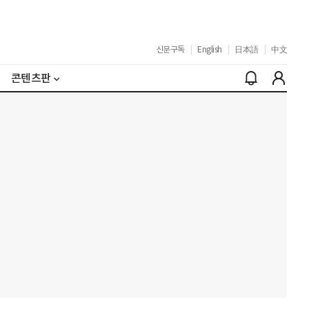
신문구독
|
English
|
日本語
|
中文
콘텐츠판