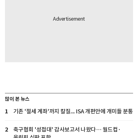
많이 본 뉴스
1
기존 '절세 계좌'까지 칼질... ISA 개편안에 개미들 분통
2
축구협회 '성접대' 감사보고서 나왔다… 월드컵·
올림픽 심판 포함