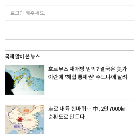
국제 많이 본 뉴스
호르무즈 재개방 임박? 결국은 美가
이란에 '해협 통제권' 주느냐에 달려
車로 대륙 한바퀴… 中, 2만7000㎞
순환도로 만든다