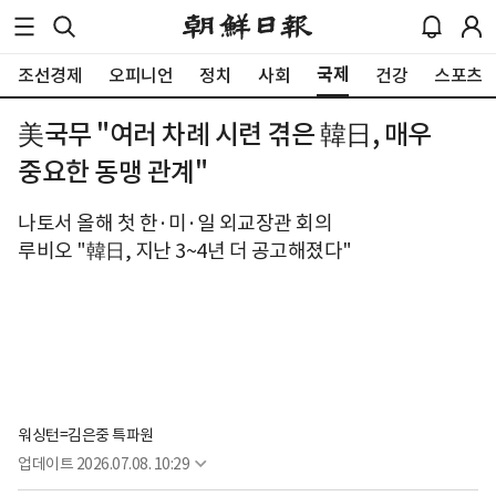
국제
조선경제
오피니언
정치
사회
건강
스포츠
美국무 "여러 차례 시련 겪은 韓日, 매우
중요한 동맹 관계"
나토서 올해 첫 한·미·일 외교장관 회의
루비오 "韓日, 지난 3~4년 더 공고해졌다"
워싱턴=김은중 특파원
업데이트
2026.07.08. 10:29