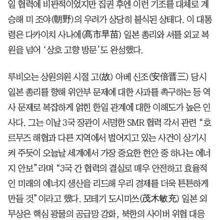
일 협력에 비판적이었지만 집권 후엔 이런 기조를 대체로 계
승해 미 조야(朝野)의 우려가 상당히 불식된 상태다. 이 대통
령은 다카이치 사나에(髙市早苗) 일본 총리와 셔틀 외교 복
원을 넘어 ‘상호 고향 방문’도 완성했다.
루비오는 상원의원 시절 고(故) 아베 신조(安倍晋三) 당시
일본 총리를 향해 위안부 문제에 대한 사과를 촉구하는 등 역
사 문제로 복잡하게 얽힌 한일 관계에 대한 이해도가 높은 인
사다. 그는 이날 3국 장관이 서명한 SMR 협력 각서 관련 “호
르무즈 해협과 다른 지역에서 벌어지고 있는 사건이 상기시
켜 주듯이 오늘날 세계에서 가장 중요한 현안 중 하나는 에너
지 안보”라며 “3국 간 협력의 결실로 매우 안전하고 효율적
인 미래의 에너지 생산을 리드해 우리 경제를 더욱 튼튼하게
만들 것”이라고 했다. 모테기 도시미쓰(茂木敏充) 일본 외
무상은 핵심 광물의 공급망 강화, 북한의 사이버 위협 대응