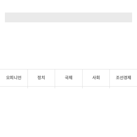
오피니언
정치
국제
사회
조선경제
문화·
조선
스포츠
건강
조선몰
연예
리더스
조선일보 공식 SNS