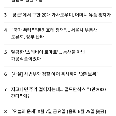
3
'당근'에서 구한 20대 가사도우미, 어머니 유품 훔쳐가
4
"국가 폭력" "돈키호테 정책"... 서울시 부동산
토론회, 정부 난타
5
달콤한 '스테비아 토마토'... 농산물 아닌
가공식품이었다
6
[사설] 사법부와 검찰 이어 육사까지 '3종 보복'
7
자고나면 주가 떨어지는데... 골드만삭스 "1만2000
간다" 왜?
8
[오늘의 운세] 8월 7일 금요일 (음력 6월 25일 癸丑)