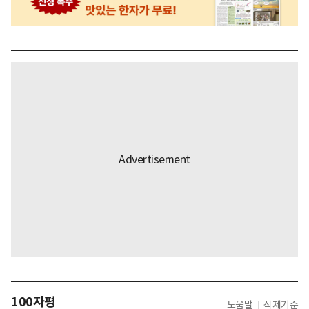
100자평
도움말
삭제기준