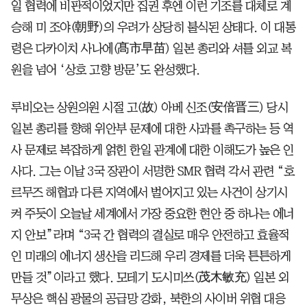
일 협력에 비판적이었지만 집권 후엔 이런 기조를 대체로 계
승해 미 조야(朝野)의 우려가 상당히 불식된 상태다. 이 대통
령은 다카이치 사나에(髙市早苗) 일본 총리와 셔틀 외교 복
원을 넘어 ‘상호 고향 방문’도 완성했다.
루비오는 상원의원 시절 고(故) 아베 신조(安倍晋三) 당시
일본 총리를 향해 위안부 문제에 대한 사과를 촉구하는 등 역
사 문제로 복잡하게 얽힌 한일 관계에 대한 이해도가 높은 인
사다. 그는 이날 3국 장관이 서명한 SMR 협력 각서 관련 “호
르무즈 해협과 다른 지역에서 벌어지고 있는 사건이 상기시
켜 주듯이 오늘날 세계에서 가장 중요한 현안 중 하나는 에너
지 안보”라며 “3국 간 협력의 결실로 매우 안전하고 효율적
인 미래의 에너지 생산을 리드해 우리 경제를 더욱 튼튼하게
만들 것”이라고 했다. 모테기 도시미쓰(茂木敏充) 일본 외
무상은 핵심 광물의 공급망 강화, 북한의 사이버 위협 대응