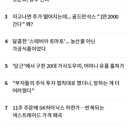
3
자고나면 주가 떨어지는데... 골드만삭스 "1만2000
간다" 왜?
4
달콤한 '스테비아 토마토'... 농산물 아닌
가공식품이었다
5
'당근'에서 구한 20대 가사도우미, 어머니 유품 훔쳐가
6
"부자들의 주식 투자 법칙대로 했더니, 망하는 게 더
어려웠다"
7
11주 주문에 SK하이닉스 하한가…반복되는
넥스트레이드 가격 왜곡