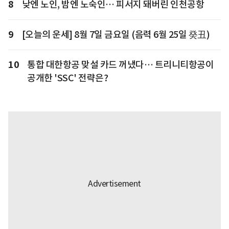
8
낮엔 노인, 밤엔 노숙인… 피서지 돼버린 인천공항
9
[오늘의 운세] 8월 7일 금요일 (음력 6월 25일 癸丑)
10
통합 대한항공 맞설 카드 꺼냈다… 트리니티항공이
공개한 'SSC' 전략은?