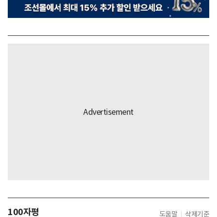
100자평
도움말
삭제기준