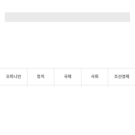
오피니언
정치
국제
사회
조선경제
문화·
조선
스포츠
건강
조선몰
연예
리더스
조선일보 공식 SNS