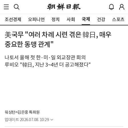
국제
조선경제
오피니언
정치
사회
건강
스포츠
美국무 "여러 차례 시련 겪은 韓日, 매우
중요한 동맹 관계"
나토서 올해 첫 한·미·일 외교장관 회의
루비오 "韓日, 지난 3~4년 더 공고해졌다"
워싱턴=김은중 특파원
업데이트
2026.07.08. 10:29