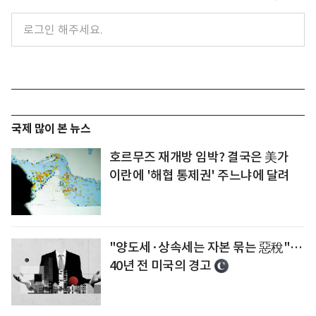
국제 많이 본 뉴스
호르무즈 재개방 임박? 결국은 美가
이란에 '해협 통제권' 주느냐에 달려
"양도세·상속세는 자본 묶는 惡稅"…
40년 전 미국의 경고