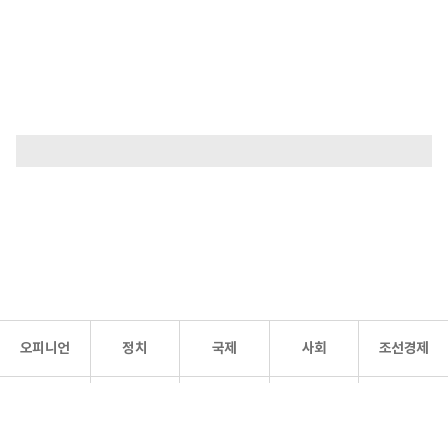
오피니언
정치
국제
사회
조선경제
문화·
조선
스포츠
건강
조선몰
연예
리더스