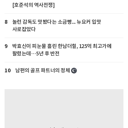
[호준석의 역사전쟁]
8
놀런 감독도 맛봤다는 소금빵... 뉴요커 입맛
사로잡았다
9
박효신이 피눈물 흘린 한남더힐, 125억 최고가에
팔렸는데…5년 후 반전
10
남편의 골프 파트너의 정체