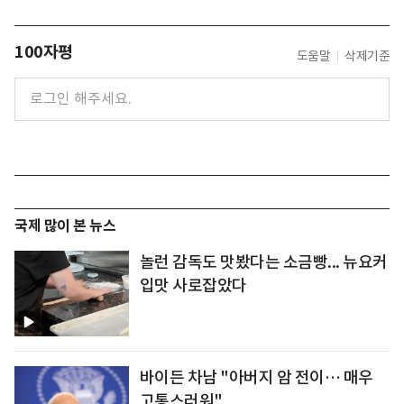
100자평
도움말
삭제기준
국제 많이 본 뉴스
놀런 감독도 맛봤다는 소금빵... 뉴요커
입맛 사로잡았다
바이든 차남 "아버지 암 전이… 매우
고통스러워"