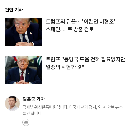
관련 기사
트럼프의 뒤끝… '이란전 비협조'
스페인, 나토 방출 검토
트럼프 "동맹국 도움 전혀 필요없지만
일종의 시험한 것"
김은중 기자
국제부 워싱턴특파원입니다. 미국 대선과 정치, 외교·안보 뉴스
를 전합니다.