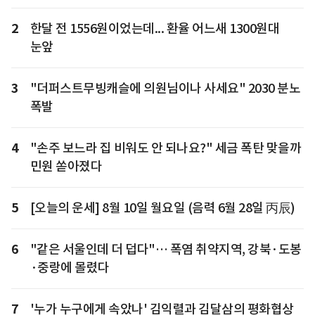
2
한달 전 1556원이었는데... 환율 어느새 1300원대
눈앞
3
"더퍼스트무빙캐슬에 의원님이나 사세요" 2030 분노
폭발
4
"손주 보느라 집 비워도 안 되나요?" 세금 폭탄 맞을까
민원 쏟아졌다
5
[오늘의 운세] 8월 10일 월요일 (음력 6월 28일 丙辰)
6
"같은 서울인데 더 덥다"… 폭염 취약지역, 강북·도봉
·중랑에 몰렸다
7
'누가 누구에게 속았나' 김익렬과 김달삼의 평화협상