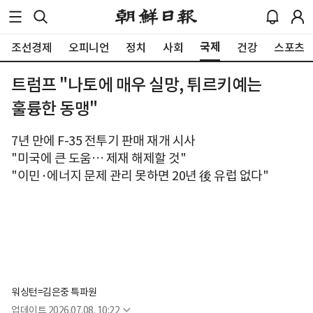
국제
조선경제
오피니언
정치
사회
건강
스포츠
트럼프 "나토에 매우 실망, 튀르키예는
훌륭한 동맹"
7년 만에 F-35 전투기 판매 재개 시사
"미국에 큰 도움… 제재 해제할 것"
"이민·에너지 문제 관리 못하면 20년 後 유럽 없다"
워싱턴=김은중 특파원
업데이트
2026.07.08. 10:22