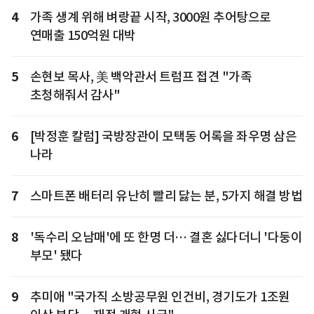
4
가족 생계 위해 벼랑끝 시작, 3000원 추어탕으로
연매출 150억원 대박
5
손현보 목사, 美 백악관서 트럼프 접견 "가족
초청해줘서 감사"
6
[박정훈 칼럼] 국방장관이 모택동 어록을 좌우명 삼은
나라
7
스마트폰 배터리 유난히 빨리 닳는 분, 5가지 해결 방법
8
'독수리 오남매'에 또 한명 더… 결혼 싫다더니 '다둥이
부모' 됐다
9
추미애 "국가직 소방공무원 인건비, 경기도가 1조원