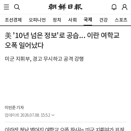
국제
조선경제
오피니언
정치
사회
건강
스포츠
美 '10년 넘은 정보'로 공습... 이란 여학교
오폭 일어났다
미군 지휘부, 경고 무시하고 공격 강행
이민준 기자
업데이트
2026.07.08. 15:52
이란전 첫날 벌어진 여학교 오폭 참사는 미군 지휘부가 표적