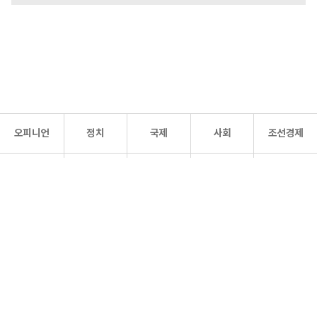
오피니언
정치
국제
사회
조선경제
문화·
조선
스포츠
건강
조선몰
연예
리더스
조선일보 공식 SNS
개인정보처리방침
사이트맵
Copyright 조선일보 All rights reserved. 무단 전재 및 재배포 금지.