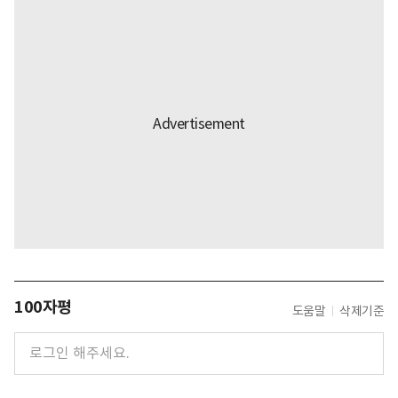
100자평
도움말
삭제기준