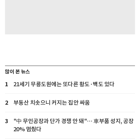
많이 본 뉴스
1
21세기 무릉도원에는 또다른 황도·백도 있다
2
부동산 치솟으니 커지는 집안 싸움
3
"中 무인공장과 단가 경쟁 안 돼"… 車부품 성지, 공장
20% 멈췄다