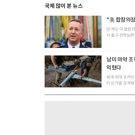
국제 많이 본 뉴스
"美 합참의장
댄 케인 미 합참
서 출구 전략(of
남미 마약 조직
익혔다
세계 최대 코카인
이 민가를 공격해 