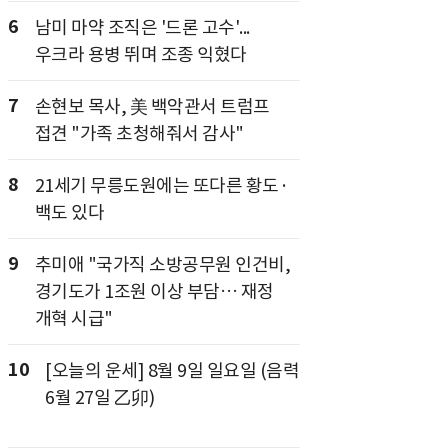
6
남미 마약 조직은 '드론 고수'...
우크라 용병 뛰며 조종 익혔다
7
손현보 목사, 美 백악관서 트럼프
접견 "가족 초청해줘서 감사"
8
21세기 무릉도원에는 또다른 황도·
백도 있다
9
추미애 "국가직 소방공무원 인건비,
경기도가 1조원 이상 부담… 재정
개혁 시급"
10
[오늘의 운세] 8월 9일 일요일 (음력
6월 27일 乙卯)