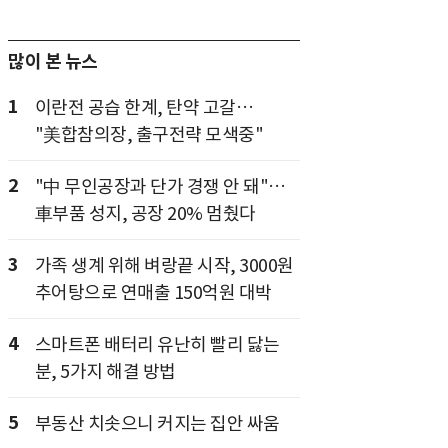
많이 본 뉴스
1
이란전 공습 한계, 탄약 고갈…
"美합참의장, 출구전략 모색중"
2
"中 무인공장과 단가 경쟁 안 돼"…
車부품 성지, 공장 20% 멈췄다
3
가족 생계 위해 벼랑끝 시작, 3000원
추어탕으로 연매출 150억원 대박
4
스마트폰 배터리 유난히 빨리 닳는
분, 5가지 해결 방법
5
부동산 치솟으니 커지는 집안 싸움