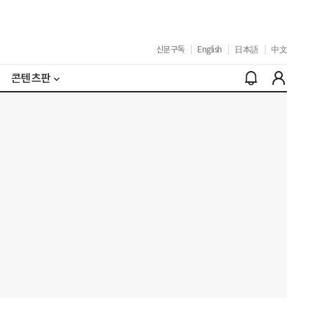
신문구독
|
English
|
日本語
|
中文
콘텐츠판