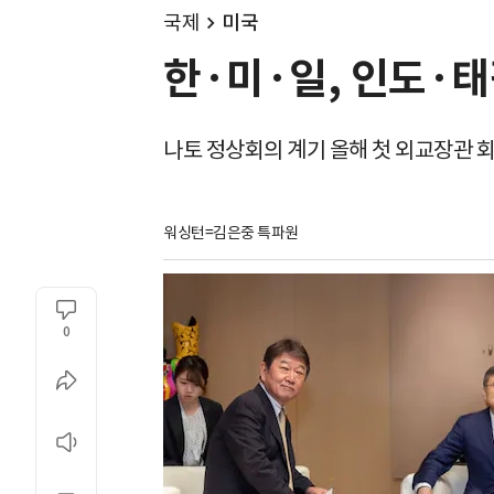
국제
미국
한·미·일, 인도·태
나토 정상회의 계기 올해 첫 외교장관 
워싱턴=김은중 특파원
0