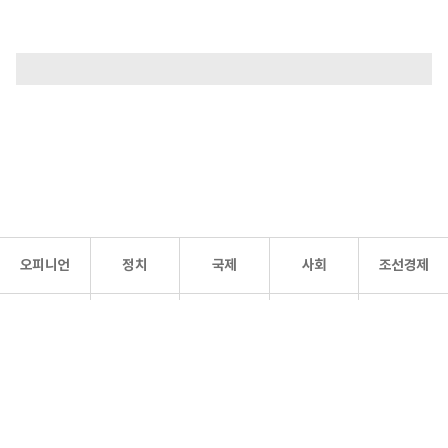
오피니언
정치
국제
사회
조선경제
문화·
조선
스포츠
건강
조선몰
연예
리더스
조선일보 공식 SNS