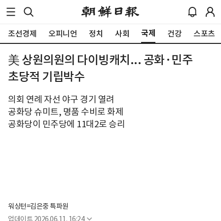
국제
조선경제
오피니언
정치
사회
건강
스포츠
美 상원의원의 다이빙캐치... 공화·민주
초당적 기립박수
의회 연례 자선 야구 경기 열려
공화당 슈미트, 명품 수비로 화제
공화당이 민주당에 11대2로 승리
워싱턴=김은중 특파원
업데이트
2026.06.11. 16:24