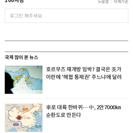
100자평
도움말
삭제기준
국제 많이 본 뉴스
호르무즈 재개방 임박? 결국은 美가
이란에 '해협 통제권' 주느냐에 달려
車로 대륙 한바퀴… 中, 2만7000㎞
순환도로 만든다