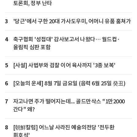
토론회, 정부 난타
3
'당근'에서 구한 20대 가사도우미, 어머니 유품 훔쳐가
4
축구협회 '성접대' 감사보고서 나왔다… 월드컵·
올림픽 심판 포함
5
[사설] 사법부와 검찰 이어 육사까지 '3종 보복'
6
[오늘의 운세] 8월 7일 금요일 (음력 6월 25일 癸丑)
7
자고나면 주가 떨어지는데... 골드만삭스 "1만2000
간다" 왜?
8
[朝鮮칼럼] 어느날 사라진 예술의전당 '전두환
휘호석'