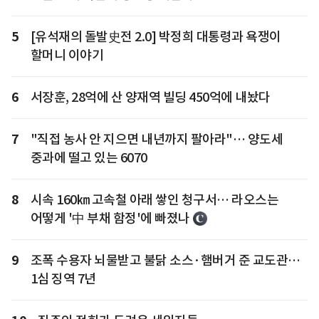
5
[유석재의 돌발史전 2.0] 박정희 대통령과 욕쟁이
할머니 이야기
6
서장훈, 28억에 산 양재역 빌딩 450억에 내놨다
7
"직접 농사 안 지으면 내년까지 팔아라"… 양도세
중과에 떨고 있는 6070
8
시속 160㎞ 고속철 아래 쌓인 청구서… 라오스는
어떻게 '中 부채 함정'에 빠졌나
9
조폭 수용자 뇌물받고 불닭 소스·햄버거 준 교도관…
1심 징역 7년