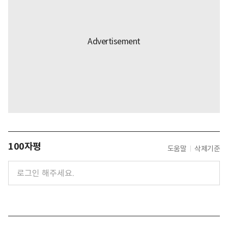
100자평
도움말
삭제기준