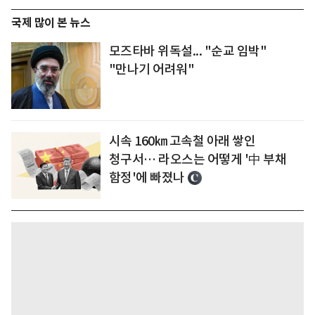
국제 많이 본 뉴스
모즈타바 위독설... "순교 임박"
"만나기 어려워"
시속 160㎞ 고속철 아래 쌓인
청구서… 라오스는 어떻게 '中 부채
함정'에 빠졌나