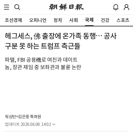
국제
조선경제
오피니언
정치
사회
건강
스포츠
헤그세스, 佛 출장에 온가족 동행… 공사
구분 못 하는 트럼프 측근들
파텔, FBI 공용機로 여친과 데이트
놈, 장관 재임 중 보좌관과 불륜 논란
워싱턴=김은중 특파원
업데이트
2026.06.08. 14:02