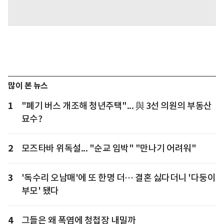
많이 본 뉴스
1
"폐기 버스 개조해 청년주택"... 與 3선 의원의 부동산
묘수?
2
모즈타바 위독설... "순교 임박" "만나기 어려워"
3
'독수리 오남매'에 또 한명 더… 결혼 싫다더니 '다둥이
부모' 됐다
4
그들은 왜 폭염에 청첩장 내밀까