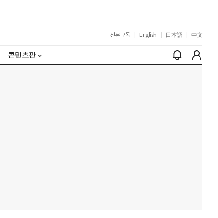
신문구독
|
English
|
日本語
|
中文
콘텐츠판