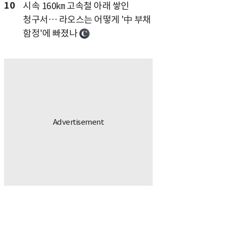
10
시속 160㎞ 고속철 아래 쌓인
청구서… 라오스는 어떻게 '中 부채
함정'에 빠졌나