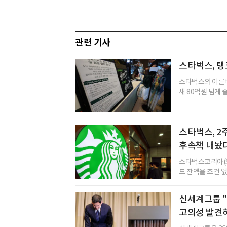
관련 기사
스타벅스, 탱
스타벅스의 이른바
새 80억원 넘게 
스타벅스, 2
후속책 내놨
스타벅스코리아(S
드 잔액을 조건 없이
신세계그룹 "
고의성 발견