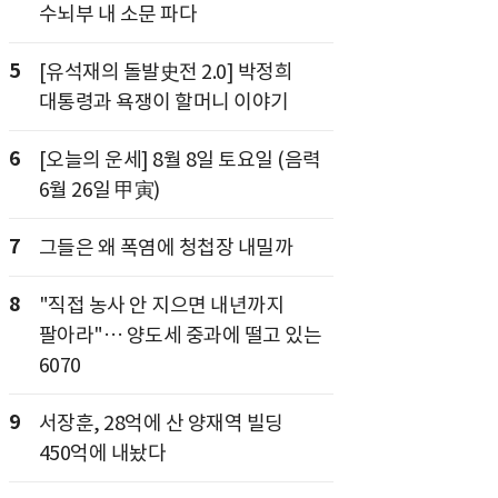
수뇌부 내 소문 파다
5
[유석재의 돌발史전 2.0] 박정희
대통령과 욕쟁이 할머니 이야기
6
[오늘의 운세] 8월 8일 토요일 (음력
6월 26일 甲寅)
7
그들은 왜 폭염에 청첩장 내밀까
8
"직접 농사 안 지으면 내년까지
팔아라"… 양도세 중과에 떨고 있는
6070
9
서장훈, 28억에 산 양재역 빌딩
450억에 내놨다