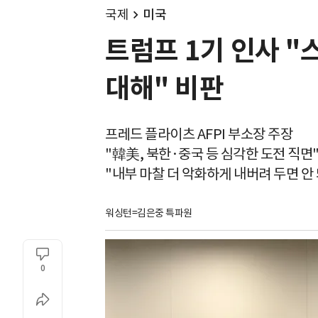
국제
미국
트럼프 1기 인사 
대해" 비판
프레드 플라이츠 AFPI 부소장 주장
"韓美, 북한·중국 등 심각한 도전 직면
"내부 마찰 더 악화하게 내버려 두면 안 
워싱턴=김은중 특파원
0