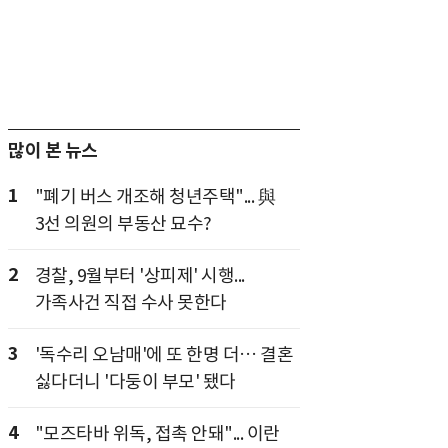
많이 본 뉴스
1
"폐기 버스 개조해 청년주택"... 與
3선 의원의 부동산 묘수?
2
경찰, 9월부터 '상피제' 시행...
가족사건 직접 수사 못한다
3
'독수리 오남매'에 또 한명 더… 결혼
싫다더니 '다둥이 부모' 됐다
4
"모즈타바 위독, 접촉 안돼"... 이란