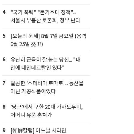
4
"국가 폭력" "돈키호테 정책"...
서울시 부동산 토론회, 정부 난타
5
[오늘의 운세] 8월 7일 금요일 (음력
6월 25일 癸丑)
6
유난히 근육이 잘 붙는 당신... "내
안에 네안데르탈인 있다"
7
달콤한 '스테비아 토마토'... 농산물
아닌 가공식품이었다
8
'당근'에서 구한 20대 가사도우미,
어머니 유품 훔쳐가
9
[朝鮮칼럼] 어느날 사라진