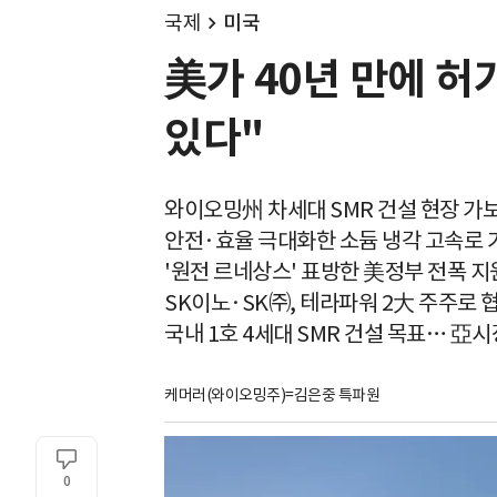
국제
미국
美가 40년 만에 허
있다"
와이오밍州 차세대 SMR 건설 현장 가
안전·효율 극대화한 소듐 냉각 고속로 
'원전 르네상스' 표방한 美정부 전폭 지
SK이노·SK㈜, 테라파워 2大 주주로 
국내 1호 4세대 SMR 건설 목표… 亞
케머러(와이오밍주)=김은중 특파원
0