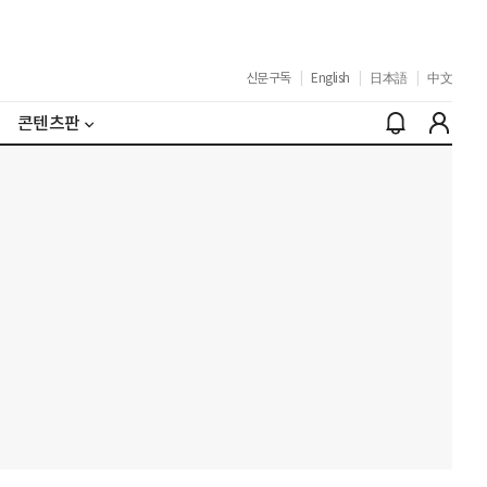
신문구독
|
English
|
日本語
|
中文
콘텐츠판