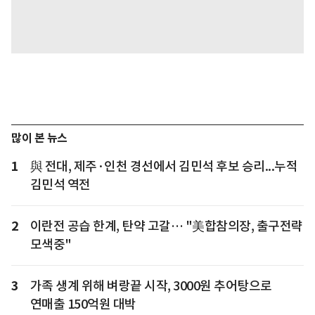
많이 본 뉴스
1
與 전대, 제주·인천 경선에서 김민석 후보 승리...누적
김민석 역전
2
이란전 공습 한계, 탄약 고갈… "美합참의장, 출구전략
모색중"
3
가족 생계 위해 벼랑끝 시작, 3000원 추어탕으로
연매출 150억원 대박