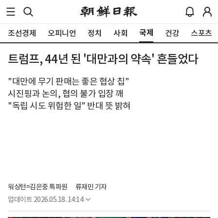
국제
조선경제
오피니언
정치
사회
건강
스포츠
트럼프, 44년 된 '대만과의 약속' 흔들었다
"대만에 무기 판매는 좋은 협상 칩"
시진핑과 논의, 협의 불가 입장 깨
"독립 시도 위험한 일" 반대 뜻 밝혀
워싱턴=김은중 특파원
류재민 기자
업데이트
2026.05.18. 14:14