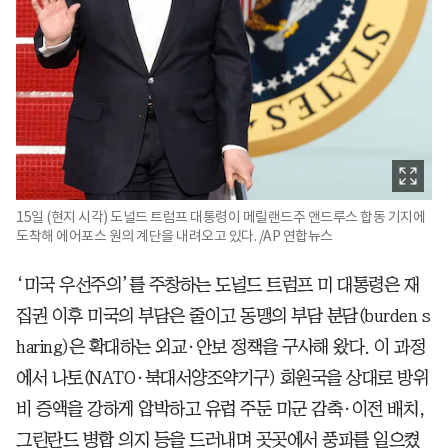
15일 (현지 시각) 도널드 트럼프 대통령이 메릴랜드주 앤드루스 합동 기지에
도착해 에어포스 원의 계단을 내려오고 있다. /AP 연합뉴스
‘미국 우선주의’를 주창하는 도널드 트럼프 미 대통령은 재
집권 이후 미국의 부담은 줄이고 동맹의 부담 분담(burden s
haring)은 확대하는 외교·안보 정책을 구사해 왔다. 이 과정
에서 나토(NATO·북대서양조약기구) 회원국을 상대로 방위
비 증액을 강하게 압박하고 유럽 주둔 미군 감축·이전 배치,
그린란드 병합 의지 등을 드러내며 곳곳에서 풍파를 일으켰