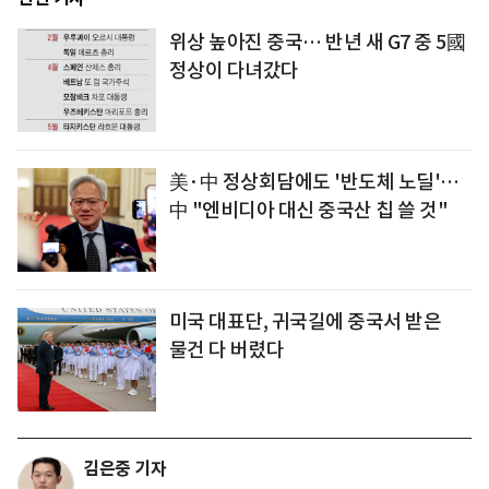
위상 높아진 중국… 반년 새 G7 중 5國
정상이 다녀갔다
美·中 정상회담에도 '반도체 노딜'…
中 "엔비디아 대신 중국산 칩 쓸 것"
미국 대표단, 귀국길에 중국서 받은
물건 다 버렸다
김은중 기자