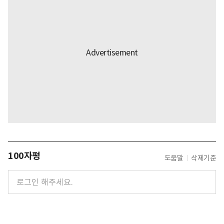
100자평
도움말
삭제기준