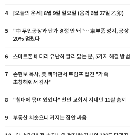
4
[오늘의 운세] 8월 9일 일요일 (음력 6월 27일 乙卯)
5
"中 무인공장과 단가 경쟁 안 돼"… 車부품 성지, 공장
20% 멈췄다
6
스마트폰 배터리 유난히 빨리 닳는 분, 5가지 해결 방법
7
손현보 목사, 美 백악관서 트럼프 접견 "가족
초청해줘서 감사"
8
"침대에 묶여 있었다" 천안 교회서 지내던 11살 숨져
9
부동산 치솟으니 커지는 집안 싸움