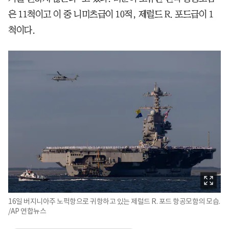
은 11척이고 이 중 니미츠급이 10적, 제럴드 R. 포드급이 1
척이다.
16일 버지니아주 노퍽항으로 귀항하고 있는 제럴드 R. 포드 항공모함의 모습.
/AP 연합뉴스