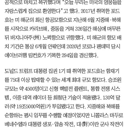
공적으로 마치고 복귀했다며 “오늘 우리는 미국의 영웅들을
자랑스럽게 집으로 환영한다”고 했다. 2017년 취역한 포드
호는 미 해군의 최신 항공모함으로 지난해 6월 지중해·북해
를 시작으로 카리브해, 중동을 거쳐 326일간 해상에 머무른
뒤 버지니아주(州) 노퍽항으로 귀항했다. 미 해군의 항모 배
치 기간은 통상 6개월 안팎인데 2020년 코로나 팬데믹 당시
에이브러햄 링컨호가 기록한 294일을 경신했다.
도널드 트럼프 대통령 집권 1기 때 취역한 포드호는 함재기
를 75대 이상 탑재할 수 있는 세계 최대 규모 항모다. 승조원
규모는 약 4500명이고 신형 핵발전 플랜트, 통합 전쟁 시스
템, 이중 대역 레이더 등 최첨단 기술이 적용됐다. 130억 달
러(약 19조5000억원)가 투입됐다고 한다. 지중해와 북해를
순항하는 평시 임무를 수행할 예정이었지만 니콜라스 마두로
베네수엘라 대통령 생포·압송 작전, 대(對)이란 군사 작전이