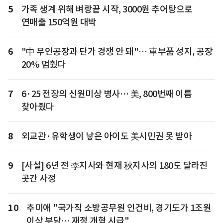
5
가족 생계 위해 벼랑끝 시작, 3000원 추어탕으로
연매출 150억원 대박
6
"中 무인공장과 단가 경쟁 안 돼"… 車부품 성지, 공장
20% 멈췄다
7
6·25 전장의 신원미상 병사… 美, 800번째 이름
찾아줬다
8
외교관·유학생이 낳은 아이도 美시민권 못 받아
9
[사설] 6년 전 李지사와 현재 秋지사의 180도 달라진
곳간 사정
10
추미애 "국가직 소방공무원 인건비, 경기도가 1조원
이상 부담… 재정 개혁 시급"