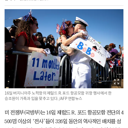
16일 버지니아주 노퍽항의 제럴드 R. 포드 항공모함 귀항 행사에서 한
승조원이 가족과 입을 맞추고 있다. /AFP 연합뉴스
미 전쟁부(국방부)는 16일 제럴드 R. 포드 항공모함 전단의 4
500명 이상의 ‘전사’들이 326일 동안의 역사적인 배치를 성