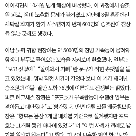
이어지면서 10개월 넘게 해상에 머물렀다. 이 과정에서 승조
원 피로, 장비 노후화 문제가 불거졌고 지난해 3월 홍해에선
세탁실 화재가 환기 시스템까지 번져 600명의 승조원이 침상
을 잃는 문제도 생겼다.
이날 노퍽 귀항 현장에는 약 5000명의 장병 가족들이 몰려와
함정이 부두로 들어오는 모습을 지켜보며 환호했다. 일부는
“보고 싶었어” “돌아와서 기뻐”란 문구가 적힌 손팻말을 들
고 있었는데, 워낙 작전 시간이 길었다 보니 이 기간 태어난
승조원의 아들·딸만 도합 76명에 이른다고 전쟁부는 밝혔다.
피트 헤그세스 장관은 “포드호가 구축함들이 수행한 임무는
경이롭고 대단했다”고 평가했다. 반면 대릴 코들 해군참모총
장은 “항모는 통상 7개월 배치를 기준으로 설계됐지만 포드
호는 11개월 동안 바다에 있었다”며 “이런 사례가 전례로 남
기를 원하지 않는다”고 했다. 미군이 보유한 현역 항공모함