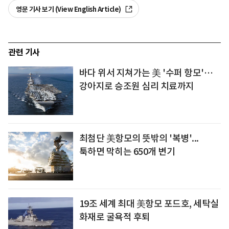
영문 기사 보기 (View English Article)
관련 기사
바다 위서 지쳐가는 美 '수퍼 항모'…
강아지로 승조원 심리 치료까지
최첨단 美항모의 뜻밖의 '복병'...
툭하면 막히는 650개 변기
19조 세계 최대 美항모 포드호, 세탁실
화재로 굴욕적 후퇴