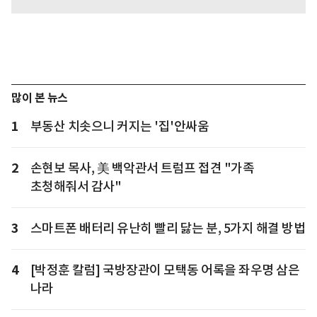
많이 본 뉴스
1
부동산 치솟으니 커지는 '집'안싸움
2
손현보 목사, 美 백악관서 트럼프 접견 "가족
초청해줘서 감사"
3
스마트폰 배터리 유난히 빨리 닳는 분, 5가지 해결 방법
4
[박정훈 칼럼] 국방장관이 모택동 어록을 좌우명 삼은
나라