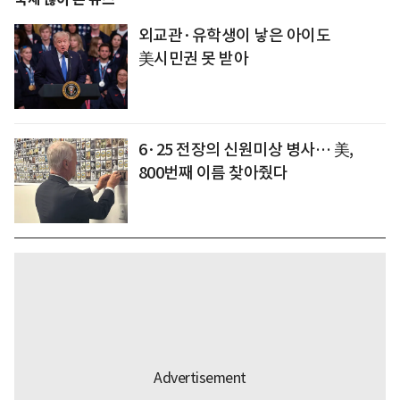
외교관·유학생이 낳은 아이도
美시민권 못 받아
6·25 전장의 신원미상 병사… 美,
800번째 이름 찾아줬다