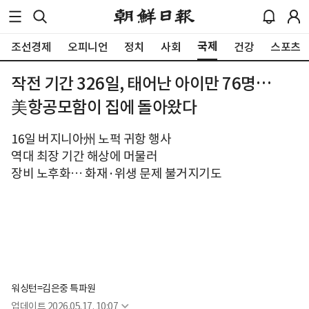
국제
조선경제
오피니언
정치
사회
건강
스포츠
작전 기간 326일, 태어난 아이만 76명…
美항공모함이 집에 돌아왔다
16일 버지니아州 노퍽 귀항 행사
역대 최장 기간 해상에 머물러
장비 노후화… 화재·위생 문제 불거지기도
워싱턴=김은중 특파원
업데이트
2026.05.17. 10:07