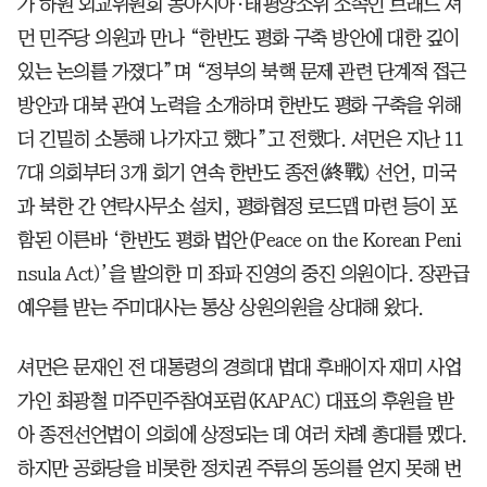
가 하원 외교위원회 동아시아·태평양소위 소속인 브래드 셔
먼 민주당 의원과 만나 “한반도 평화 구축 방안에 대한 깊이
있는 논의를 가졌다”며 “정부의 북핵 문제 관련 단계적 접근
방안과 대북 관여 노력을 소개하며 한반도 평화 구축을 위해
더 긴밀히 소통해 나가자고 했다”고 전했다. 셔먼은 지난 11
7대 의회부터 3개 회기 연속 한반도 종전(終戰) 선언, 미국
과 북한 간 연락사무소 설치, 평화협정 로드맵 마련 등이 포
함된 이른바 ‘한반도 평화 법안(Peace on the Korean Peni
nsula Act)’을 발의한 미 좌파 진영의 중진 의원이다. 장관급
예우를 받는 주미대사는 통상 상원의원을 상대해 왔다.
셔먼은 문재인 전 대통령의 경희대 법대 후배이자 재미 사업
가인 최광철 미주민주참여포럼(KAPAC) 대표의 후원을 받
아 종전선언법이 의회에 상정되는 데 여러 차례 총대를 멨다.
하지만 공화당을 비롯한 정치권 주류의 동의를 얻지 못해 번