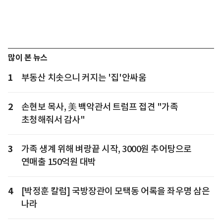
많이 본 뉴스
1
부동산 치솟으니 커지는 '집'안싸움
2
손현보 목사, 美 백악관서 트럼프 접견 "가족
초청해줘서 감사"
3
가족 생계 위해 벼랑끝 시작, 3000원 추어탕으로
연매출 150억원 대박
4
[박정훈 칼럼] 국방장관이 모택동 어록을 좌우명 삼은
나라