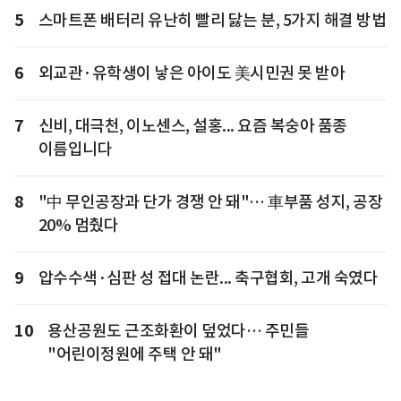
5
스마트폰 배터리 유난히 빨리 닳는 분, 5가지 해결 방법
6
외교관·유학생이 낳은 아이도 美시민권 못 받아
7
신비, 대극천, 이노센스, 설홍... 요즘 복숭아 품종
이름입니다
8
"中 무인공장과 단가 경쟁 안 돼"… 車부품 성지, 공장
20% 멈췄다
9
압수수색·심판 성 접대 논란... 축구협회, 고개 숙였다
10
용산공원도 근조화환이 덮었다… 주민들
"어린이정원에 주택 안 돼"