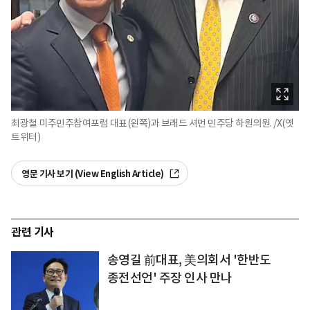
최광철 미주민주참여포럼 대표(왼쪽)과 브래드 셔먼 민주당 하원의원. /X(옛
트위터)
영문 기사 보기 (View English Article)
관련 기사
송영길 前대표, 美의회서 '한반도
종전선언' 주장 인사 만나