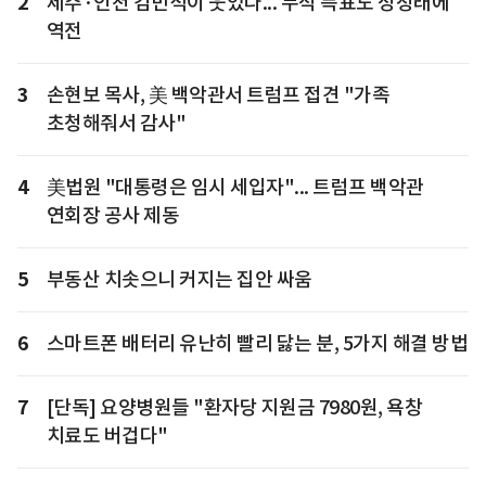
2
제주·인천 김민석이 웃었다... 누적 득표도 정청래에
역전
3
손현보 목사, 美 백악관서 트럼프 접견 "가족
초청해줘서 감사"
4
美법원 "대통령은 임시 세입자"... 트럼프 백악관
연회장 공사 제동
5
부동산 치솟으니 커지는 집안 싸움
6
스마트폰 배터리 유난히 빨리 닳는 분, 5가지 해결 방법
7
[단독] 요양병원들 "환자당 지원금 7980원, 욕창
치료도 버겁다"