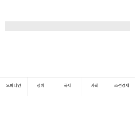
오피니언
정치
국제
사회
조선경제
문화·
조선
스포츠
건강
조선몰
연예
리더스
조선일보 공식 SNS