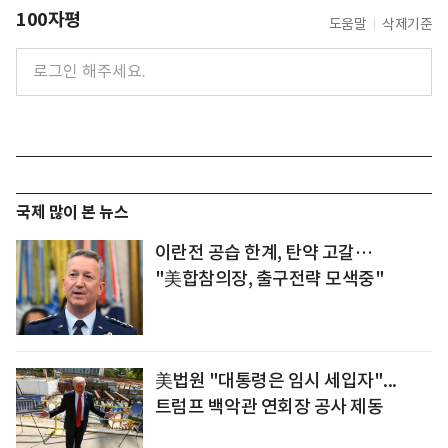
100자평
도움말
삭제기준
국제 많이 본 뉴스
이란전 공습 한계, 탄약 고갈…
"美합참의장, 출구전략 모색중"
美법원 "대통령은 임시 세입자"...
트럼프 백악관 연회장 공사 제동