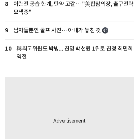
8
이란전 공습 한계, 탄약 고갈… "美합참의장, 출구전략
모색중"
9
남자들뿐인 골프 사진… 아내가 놓친 것
10
與최고위원도 박빙... 친명 박선원 1위로 친청 최민희
역전