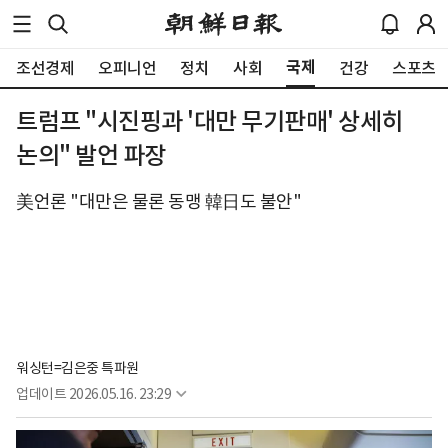
국제
조선경제
오피니언
정치
사회
건강
스포츠
트럼프 "시진핑과 '대만 무기판매' 상세히
논의" 발언 파장
美언론 "대만은 물론 동맹 韓日도 불안"
워싱턴=김은중 특파원
업데이트
2026.05.16. 23:29