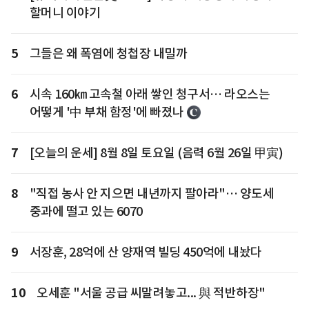
할머니 이야기
5
그들은 왜 폭염에 청첩장 내밀까
6
시속 160㎞ 고속철 아래 쌓인 청구서… 라오스는
어떻게 '中 부채 함정'에 빠졌나
7
[오늘의 운세] 8월 8일 토요일 (음력 6월 26일 甲寅)
8
"직접 농사 안 지으면 내년까지 팔아라"… 양도세
중과에 떨고 있는 6070
9
서장훈, 28억에 산 양재역 빌딩 450억에 내놨다
10
오세훈 "서울 공급 씨말려놓고... 與 적반하장"