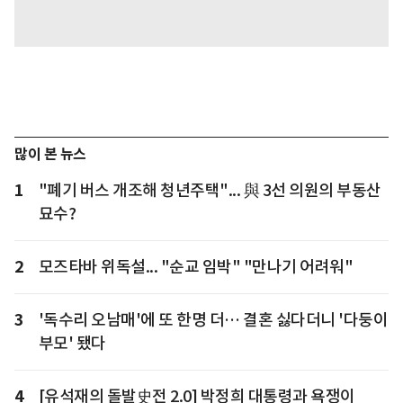
많이 본 뉴스
1
"폐기 버스 개조해 청년주택"... 與 3선 의원의 부동산
묘수?
2
모즈타바 위독설... "순교 임박" "만나기 어려워"
3
'독수리 오남매'에 또 한명 더… 결혼 싫다더니 '다둥이
부모' 됐다
4
[유석재의 돌발史전 2.0] 박정희 대통령과 욕쟁이