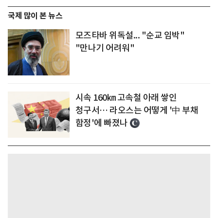
국제 많이 본 뉴스
모즈타바 위독설... "순교 임박"
"만나기 어려워"
시속 160㎞ 고속철 아래 쌓인
청구서… 라오스는 어떻게 '中 부채
함정'에 빠졌나