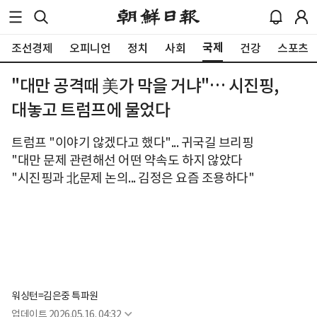
국제
조선경제
오피니언
정치
사회
건강
스포츠
"대만 공격때 美가 막을 거냐"… 시진핑,
대놓고 트럼프에 물었다
트럼프 "이야기 않겠다고 했다"... 귀국길 브리핑
"대만 문제 관련해선 어떤 약속도 하지 않았다
"시진핑과 北문제 논의... 김정은 요즘 조용하다"
워싱턴=김은중 특파원
업데이트
2026.05.16. 04:32