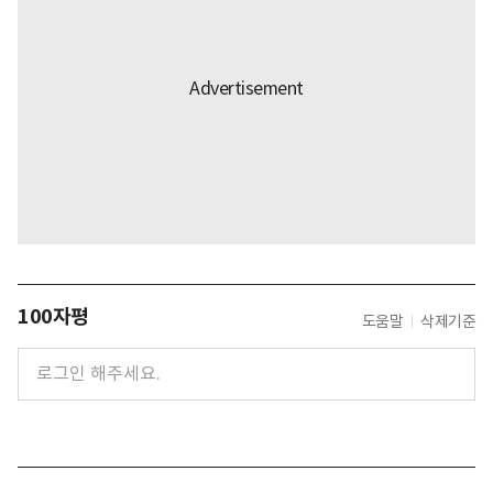
100자평
도움말
삭제기준