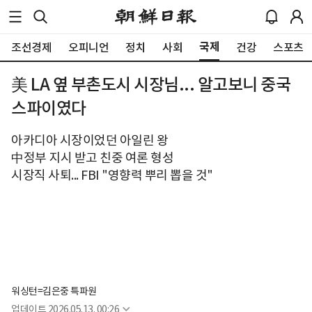
국제
조선경제
오피니언
정치
사회
건강
스포츠
美 LA 옆 부촌도시 시장님... 알고보니 중국
스파이였다
아카디아 시장이었던 아일린 왕
中정부 지시 받고 친중 여론 형성
시장직 사퇴... FBI "영향력 뿌리 뽑을 것"
워싱턴=김은중 특파원
업데이트
2026.05.13. 00:26