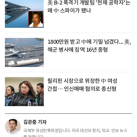
美 B-2 폭격기 개발팀 '천재 공학자'는
왜 中 스파이가 됐나
1800만원 받고 中에 기밀 넘겼다... 美,
해군 병사에 징역 16년 중형
필리핀 시장으로 위장한 中 여성
간첩… 인신매매 혐의로 종신형
김은중 기자
국제부 워싱턴특파원입니다. 미국 대선과 정치, 외교·안보 뉴스
를 전합니다.