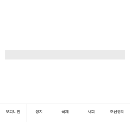
오피니언
정치
국제
사회
조선경제
문화·
조선
스포츠
건강
조선몰