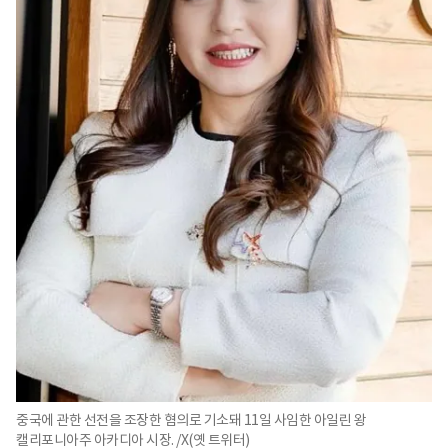
중국에 관한 선전을 조장한 혐의로 기소돼 11일 사임한 아일린 왕
캘리포니아주 아카디아 시장. /X(옛 트위터)