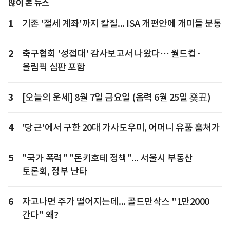
많이 본 뉴스
1
기존 '절세 계좌'까지 칼질... ISA 개편안에 개미들 분통
2
축구협회 '성접대' 감사보고서 나왔다… 월드컵·
올림픽 심판 포함
3
[오늘의 운세] 8월 7일 금요일 (음력 6월 25일 癸丑)
4
'당근'에서 구한 20대 가사도우미, 어머니 유품 훔쳐가
5
"국가 폭력" "돈키호테 정책"... 서울시 부동산
토론회, 정부 난타
6
자고나면 주가 떨어지는데... 골드만삭스 "1만2000
간다" 왜?