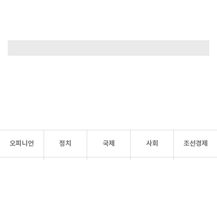
오피니언
정치
국제
사회
조선경제
문화·
조선
스포츠
건강
조선몰
연예
리더스
조선일보 공식 SNS