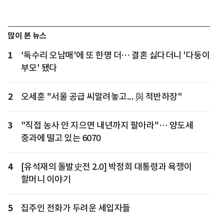
많이 본 뉴스
1
'독수리 오남매'에 또 한명 더… 결혼 싫다더니 '다둥이
부모' 됐다
2
오세훈 "서울 공급 씨말려놓고... 與 적반하장"
3
"직접 농사 안 지으면 내년까지 팔아라"… 양도세
중과에 떨고 있는 6070
4
[유석재의 돌발史전 2.0] 박정희 대통령과 욕쟁이
할머니 이야기
5
집주인 전화가 두려운 세입자들