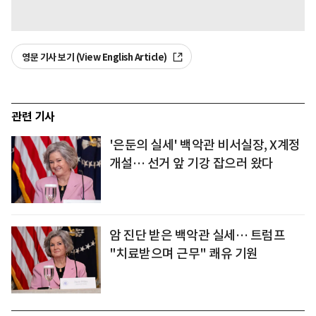
영문 기사 보기 (View English Article)
관련 기사
'은둔의 실세' 백악관 비서실장, X계정
개설… 선거 앞 기강 잡으러 왔다
암 진단 받은 백악관 실세… 트럼프
"치료받으며 근무" 쾌유 기원