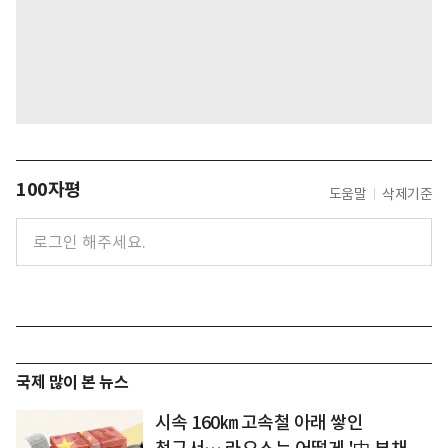
100자평
도움말
삭제기준
국제 많이 본 뉴스
시속 160㎞ 고속철 아래 쌓인