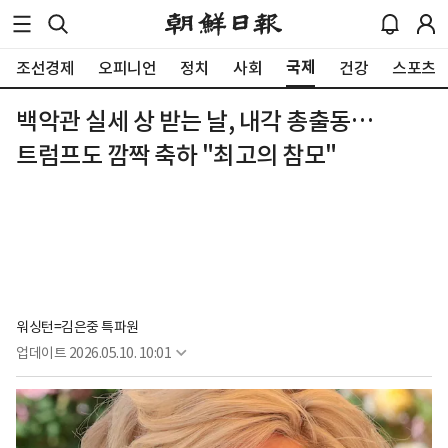
국제
조선경제
오피니언
정치
사회
건강
스포츠
백악관 실세 상 받는 날, 내각 총출동…
트럼프도 깜짝 축하 "최고의 참모"
워싱턴=김은중 특파원
업데이트
2026.05.10. 10:01