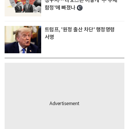
청구서… 라오스는 어떻게 '中 부채
함정'에 빠졌나
트럼프, '원정 출산 차단' 행정명령
서명