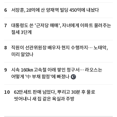
6
서장훈, 28억에 산 양재역 빌딩 450억에 내놨다
7
대통령도 쓴 '근저당 매매', 자녀에게 아파트 물려주는
절세 3단계
8
직원이 선관위원장 배우자 현지 수행까지… 노태악,
미리 알았나
9
시속 160㎞ 고속철 아래 쌓인 청구서… 라오스는
어떻게 '中 부채 함정'에 빠졌나
10
62만세트 판매 넘었다, 뿌리고 30분 후 물로
씻어내니 새 집 같은 욕실과 주방