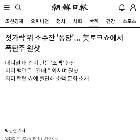
국제
조선경제
오피니언
정치
사회
건강
스포츠
젓가락 위 소주잔 '퐁당'... 美토크쇼에서
폭탄주 원샷
대니얼 대 킴이 만든 '소맥' 한잔
지미 팰런은 "건배!" 외치며 원샷
지미 팰런 쇼에 출연해 소맥 문화 소개
박강현 기자
업데이트
2026.05.10. 20:33