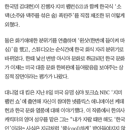
한국명 김대현)이 진행자 지미 팰런(52)과 함께 한국식 ‘소
맥(소주와 맥주를 섞은 술) 폭탄주’를 직접 제조한 뒤 이렇게
외쳤다.
둘은 화기애애한 분위기를 연출하며 ‘원샷(한번에 들이켜 마
심)’을 했고, 스튜디오는 순식간에 한국 회식 자리 분위기로
바뀌었다. 한때 낯선 변방 아시아 문화로 취급되던 한국 문화
가 이제는 미국 대중 문화 한복판에 들어왔음을 보여주는 상
징적 장면이라는 평가가 나왔다.
대니얼 대 킴은 지난 8일 미국 유명 심야 토크쇼 NBC ‘지미
팰런 쇼’에 출연해 자신이 참여한 넷플릭스 애니메이션 케데
헌과 한국 문화 열풍에 대해 이야기했다. 이 작품에서 한의사
캐릭터의 영어 성우를 맡은 그는 “내가 자랄 때만 해도 ‘한국
인’이라는 사실은 지금처럼 ‘쿨(cool)하게’ 받아들여지지 않