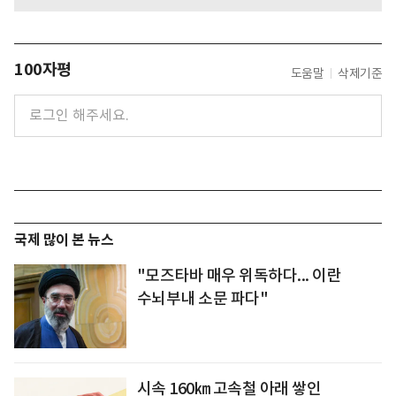
100자평
도움말
삭제기준
국제 많이 본 뉴스
"모즈타바 매우 위독하다... 이란
수뇌부내 소문 파다"
시속 160㎞ 고속철 아래 쌓인