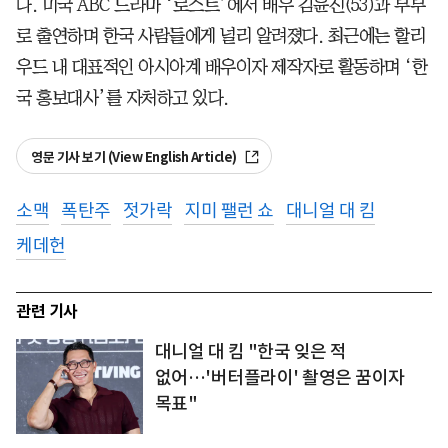
다. 미국 ABC 드라마 ‘로스트’에서 배우 김윤진(53)과 부부
로 출연하며 한국 사람들에게 널리 알려졌다. 최근에는 할리
우드 내 대표적인 아시아계 배우이자 제작자로 활동하며 ‘한
국 홍보대사’를 자처하고 있다.
영문 기사 보기 (View English Article)
소맥
폭탄주
젓가락
지미 팰런 쇼
대니얼 대 킴
케데헌
관련 기사
대니얼 대 킴 "한국 잊은 적
없어…'버터플라이' 촬영은 꿈이자
목표"