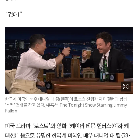
“건배!”
한국계 미국인 배우 대니얼 대 킴(왼쪽)이 토크쇼 진행자 지미 팰런과 함께
'소맥' 건배를 하고 있다. /유튜브 The Tonight Show Starring Jimmy
Fallon
미국 드라마 ‘로스트’와 영화 ‘케이팝 데몬 헌터스(이하 케
데헌)’ 등으로 유명한 한국계 미국인 배우 대니얼 대 킴(58·