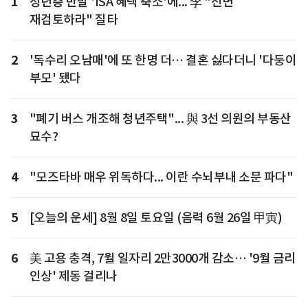
1
청년층 반발 'ISA 혜택 축소'에... 李 "전면
재검토하라" 질타
2
'독수리 오남매'에 또 한명 더… 결혼 싫다더니 '다둥이
부모' 됐다
3
"폐기 버스 개조해 청년주택"... 與 3선 의원의 부동산
묘수?
4
"모즈타바 매우 위독하다... 이란 수뇌부내 소문 파다"
5
[오늘의 운세] 8월 8일 토요일 (음력 6월 26일 甲寅)
6
美 고용 충격, 7월 일자리 2만3000개 감소… '9월 금리
인상' 제동 걸리나