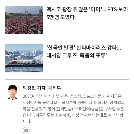
멕시코 광장 뒤덮은 '아미'... BTS 보러
5만명 모였다
'한국인 발견' 한타바이러스 강타...
대서양 크루즈 '죽음의 표류'
박강현 기자
국제부
2021년 입사해 사회부 기동·법조팀, 스포츠부를 거쳐 지금은
세상만사를 들여다보는 국제부에 있습니다. 대학에서 정치외교
학을 전공했고, 영어(원어민급)·스페인어(중급)를 구사할 수 있
습니다. 하루하루는 성실하게, 인생 전체는 되는대로 살고자 합
니다.