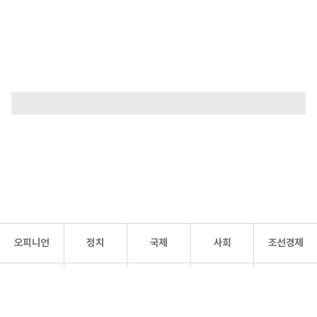
오피니언
정치
국제
사회
조선경제
문화·
조선
스포츠
건강
조선몰
연예
리더스