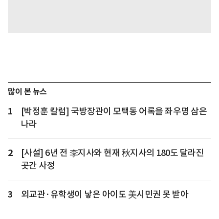
많이 본 뉴스
1
[박정훈 칼럼] 국방장관이 모택동 어록을 좌우명 삼은
나라
2
[사설] 6년 전 李지사와 현재 秋지사의 180도 달라진
곳간 사정
3
외교관·유학생이 낳은 아이도 美시민권 못 받아