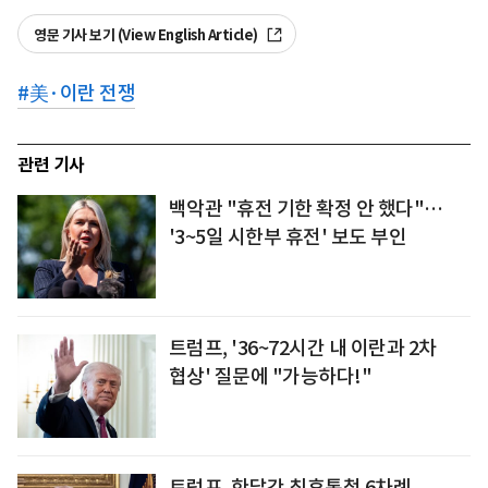
영문 기사 보기 (View English Article)
#
美·이란 전쟁
관련 기사
백악관 "휴전 기한 확정 안 했다"…
'3~5일 시한부 휴전' 보도 부인
트럼프, '36~72시간 내 이란과 2차
협상' 질문에 "가능하다!"
트럼프, 한달간 최후통첩 6차례