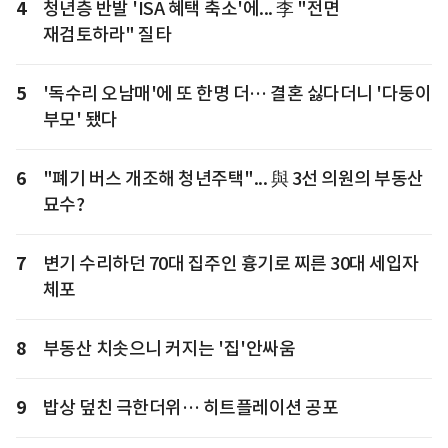
4
청년층 반발 'ISA 혜택 축소'에... 李 "전면
재검토하라" 질타
5
'독수리 오남매'에 또 한명 더… 결혼 싫다더니 '다둥이
부모' 됐다
6
"폐기 버스 개조해 청년주택"... 與 3선 의원의 부동산
묘수?
7
변기 수리하던 70대 집주인 흉기로 찌른 30대 세입자
체포
8
부동산 치솟으니 커지는 '집'안싸움
9
밥상 덮친 극한더위… 히트플레이션 공포