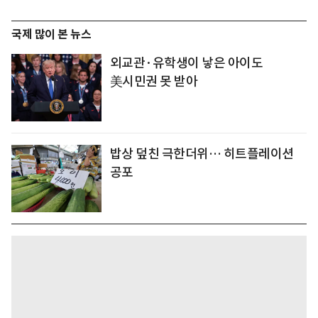
국제 많이 본 뉴스
외교관·유학생이 낳은 아이도
美시민권 못 받아
밥상 덮친 극한더위… 히트플레이션
공포