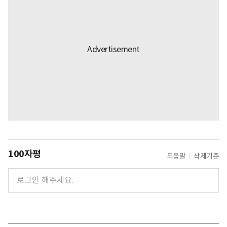
100자평
도움말
삭제기준