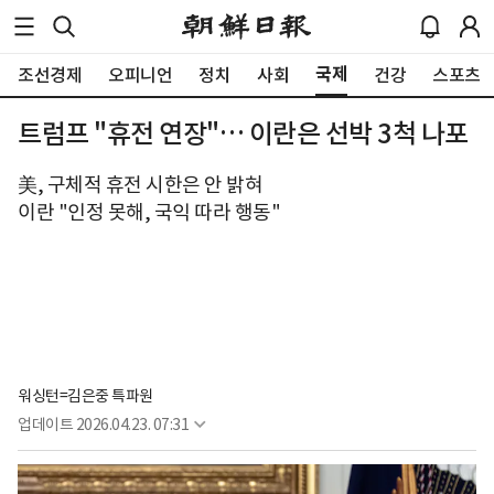
국제
조선경제
오피니언
정치
사회
건강
스포츠
트럼프 "휴전 연장"… 이란은 선박 3척 나포
美, 구체적 휴전 시한은 안 밝혀
이란 "인정 못해, 국익 따라 행동"
워싱턴=김은중 특파원
업데이트
2026.04.23. 07:31