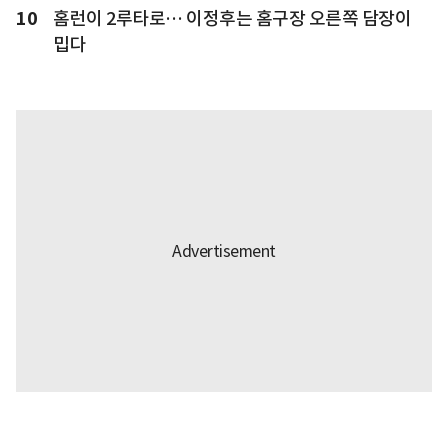
10
홈런이 2루타로… 이정후는 홈구장 오른쪽 담장이
밉다