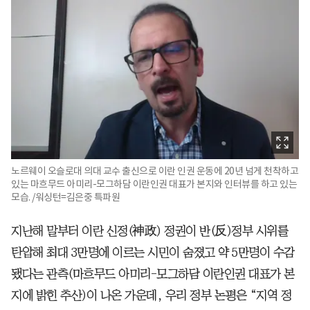
노르웨이 오슬로대 의대 교수 출신으로 이란 인권 운동에 20년 넘게 천착하고
있는 마흐무드 아미리-모그하담 이란인권 대표가 본지와 인터뷰를 하고 있는
모습. /워싱턴=김은중 특파원
지난해 말부터 이란 신정(神政) 정권이 반(反)정부 시위를
탄압해 최대 3만명에 이르는 시민이 숨졌고 약 5만명이 수감
됐다는 관측(마흐무드 아미리-모그하담 이란인권 대표가 본
지에 밝힌 추산)이 나온 가운데, 우리 정부 논평은 “지역 정