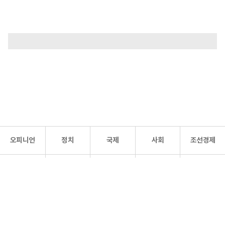
오피니언
정치
국제
사회
조선경제
문화·
조선
스포츠
건강
조선몰
연예
리더스
조선일보 공식 SNS