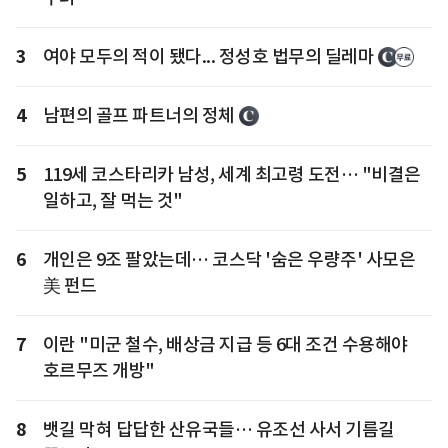
3
여야 모두의 적이 됐다... 정성호 법무의 딜레마
4
남편의 골프 파트너의 정체
5
119세 코스타리카 남성, 세계 최고령 도전… "비결은
일하고, 잘 먹는 것"
6
개인은 9조 팔았는데… 코스닥 '숨은 우량주' 사모은
美 펀드
7
이란 "미군 철수, 배상금 지급 등 6대 조건 수용해야
호르무즈 개방"
8
뱃길 막혀 답답한 산유국들… 유조선 사서 기름길