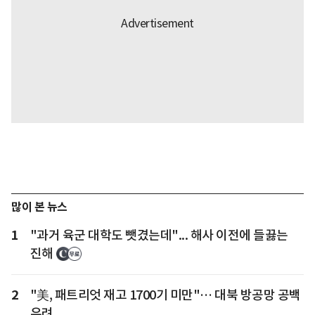
많이 본 뉴스
1
"과거 육군 대학도 뺏겼는데"... 해사 이전에 들끓는
진해
2
"美, 패트리엇 재고 1700기 미만"… 대북 방공망 공백
우려