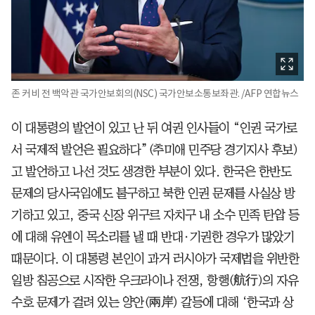
존 커비 전 백악관 국가안보회의(NSC) 국가안보소통보좌관. /AFP 연합뉴스
이 대통령의 발언이 있고 난 뒤 여권 인사들이 “인권 국가로
서 국제적 발언은 필요하다”(추미애 민주당 경기지사 후보)
고 발언하고 나선 것도 생경한 부분이 있다. 한국은 한반도
문제의 당사국임에도 불구하고 북한 인권 문제를 사실상 방
기하고 있고, 중국 신장 위구르 자치구 내 소수 민족 탄압 등
에 대해 유엔이 목소리를 낼 때 반대·기권한 경우가 많았기
때문이다. 이 대통령 본인이 과거 러시아가 국제법을 위반한
일방 침공으로 시작한 우크라이나 전쟁, 항행(航行)의 자유
수호 문제가 걸려 있는 양안(兩岸) 갈등에 대해 ‘한국과 상