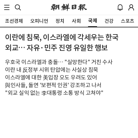
국제
조선경제
오피니언
정치
사회
건강
스포츠
이란에 침묵, 이스라엘에 각세우는 한국
외교… 자유·민주 진영 유일한 행보
우호국 이스라엘과 충돌… "실망한다" 거친 수사
이란 내 反정부 시위 탄압에는 사실상 침묵
이스라엘에 대한 美입장 오도 우려도 있어
與인사들, 돌연 '보편적 인권' 강조하고 나서
"외교 실익 없는 李대통령 소통 방식 고쳐야"