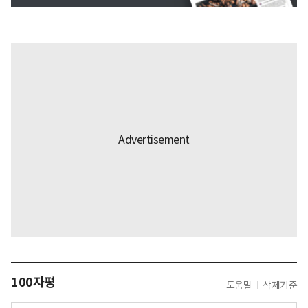
100자평
도움말
삭제기준