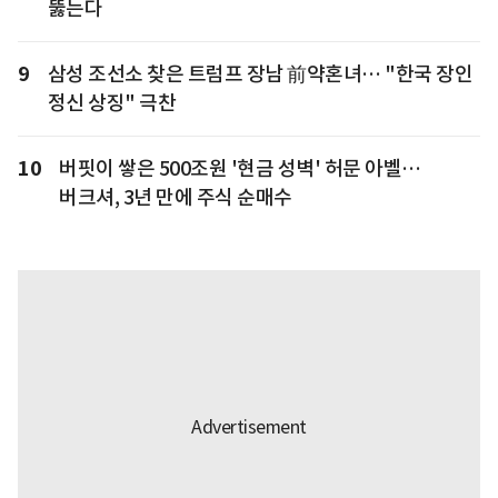
뚫는다
9
삼성 조선소 찾은 트럼프 장남 前약혼녀… "한국 장인
정신 상징" 극찬
10
버핏이 쌓은 500조원 '현금 성벽' 허문 아벨…
버크셔, 3년 만에 주식 순매수