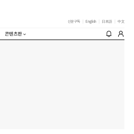
신문구독
|
English
|
日本語
|
中文
콘텐츠판