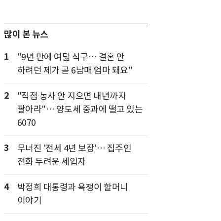
많이 본 뉴스
1
"9년 만에 여덟 식구… 결혼 안
하려던 제가 곧 6남매 엄마 돼요"
2
"직접 농사 안 지으면 내년까지
팔아라"… 양도세 중과에 떨고 있는
6070
3
무너진 '전세 4년 보장'… 집주인
전화 두려운 세입자
4
박정희 대통령과 욕쟁이 할머니
이야기