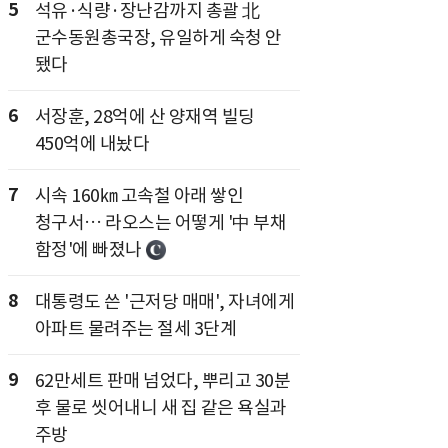
5
석유·식량·장난감까지 총괄 北
군수동원총국장, 유일하게 숙청 안
됐다
6
서장훈, 28억에 산 양재역 빌딩
450억에 내놨다
7
시속 160㎞ 고속철 아래 쌓인
청구서… 라오스는 어떻게 '中 부채
함정'에 빠졌나
8
대통령도 쓴 '근저당 매매', 자녀에게
아파트 물려주는 절세 3단계
9
62만세트 판매 넘었다, 뿌리고 30분
후 물로 씻어내니 새 집 같은 욕실과
주방