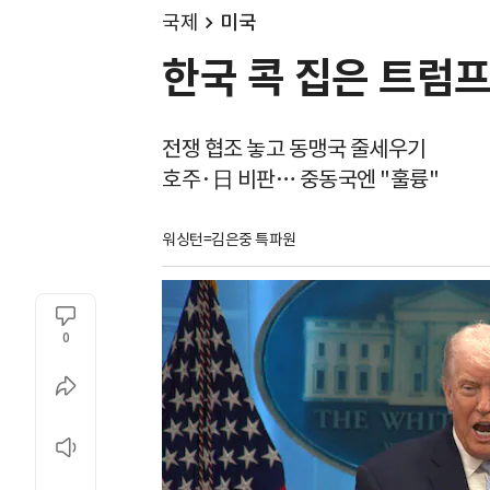
국제
미국
한국 콕 집은 트럼프
전쟁 협조 놓고 동맹국 줄세우기
호주·日 비판… 중동국엔 "훌륭"
워싱턴=김은중 특파원
0