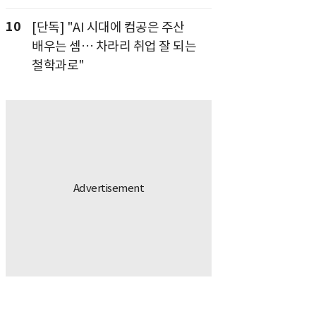
10
[단독] "AI 시대에 컴공은 주산
배우는 셈… 차라리 취업 잘 되는
철학과로"