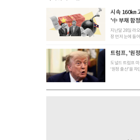
시속 160㎞
'中 부채 함
지난달 28일 라
장 먼저 눈에 들어
트럼프, '원
도널드 트럼프 미
‘원정 출산’을 차