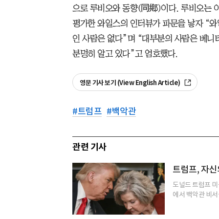
으로 루비오와 동향(同鄕)이다. 루비오는 
평가한 와일스의 인터뷰가 파문을 낳자 “
인 사람은 없다”며 “대부분의 사람은 베니
분명히 알고 있다”고 엄호했다.
영문 기사 보기 (View English Article)
#
트럼프
#
백악관
관련 기사
트럼프, 자신
도널드 트럼프 미국 
에서 백악관 비서