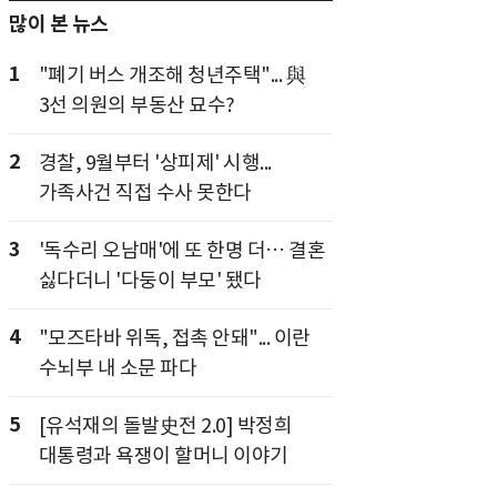
많이 본 뉴스
1
"폐기 버스 개조해 청년주택"... 與
3선 의원의 부동산 묘수?
2
경찰, 9월부터 '상피제' 시행...
가족사건 직접 수사 못한다
3
'독수리 오남매'에 또 한명 더… 결혼
싫다더니 '다둥이 부모' 됐다
4
"모즈타바 위독, 접촉 안돼"... 이란
수뇌부 내 소문 파다
5
[유석재의 돌발史전 2.0] 박정희
대통령과 욕쟁이 할머니 이야기