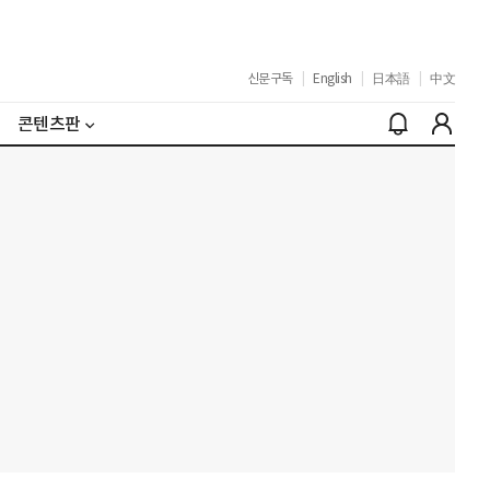
신문구독
|
English
|
日本語
|
中文
콘텐츠판