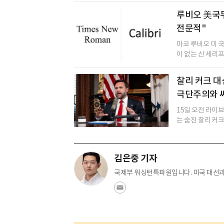
루비오 美국무
전문적"
마코 루비오 미 
이 없는 산 세리프 
찰리 커크 대
극단주의와 싸
15일 오전 라이브로 
는 숨진 찰리 커크
김은중 기자
국제부 워싱턴특파원입니다. 미국 대선과 