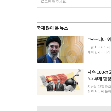
국제 많이 본 뉴스
"모즈타바 위독
이란 최고지도자 
체 이란와이어가 7
시속 160㎞
'中 부채 함
지난달 28일 라
장 먼저 눈에 들어