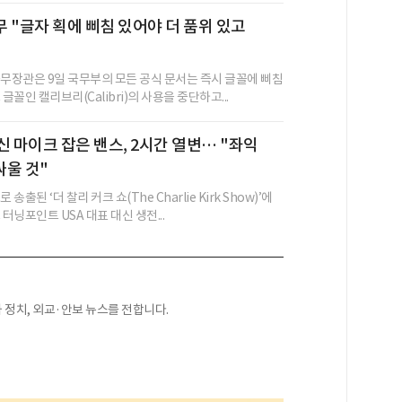
 "글자 획에 삐침 있어야 더 품위 있고
국무장관은 9일 국무부의 모든 공식 문서는 즉시 글꼴에 삐침
글꼴인 캘리브리(Calibri)의 사용을 중단하고...
신 마이크 잡은 밴스, 2시간 열변… "좌익
울 것"
송출된 ‘더 찰리 커크 쇼(The Charlie Kirk Show)’에
 터닝포인트 USA 대표 대신 생전...
정치, 외교·안보 뉴스를 전합니다.