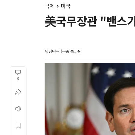
국제
미국
美국무장관 "밴스가 
워싱턴=김은중 특파원
0