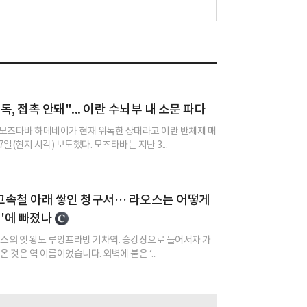
, 접촉 안돼"... 이란 수뇌부 내 소문 파다
모즈타바 하메네이가 현재 위독한 상태라고 이란 반체제 매
일(현지 시각) 보도했다. 모즈타바는 지난 3...
 고속철 아래 쌓인 청구서… 라오스는 어떻게
정'에 빠졌나
오스의 옛 왕도 루앙프라방 기차역. 승강장으로 들어서자 가
온 것은 역 이름이었습니다. 외벽에 붙은 ‘...