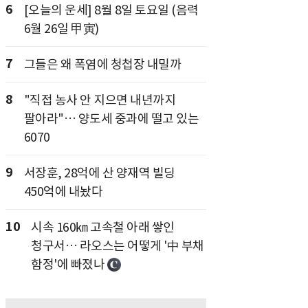
6
[오늘의 운세] 8월 8일 토요일 (음력
6월 26일 甲寅)
7
그들은 왜 폭염에 청첩장 내밀까
8
"직접 농사 안 지으면 내년까지
팔아라"… 양도세 중과에 떨고 있는
6070
9
서장훈, 28억에 산 양재역 빌딩
450억에 내놨다
10
시속 160㎞ 고속철 아래 쌓인
청구서… 라오스는 어떻게 '中 부채
함정'에 빠졌나